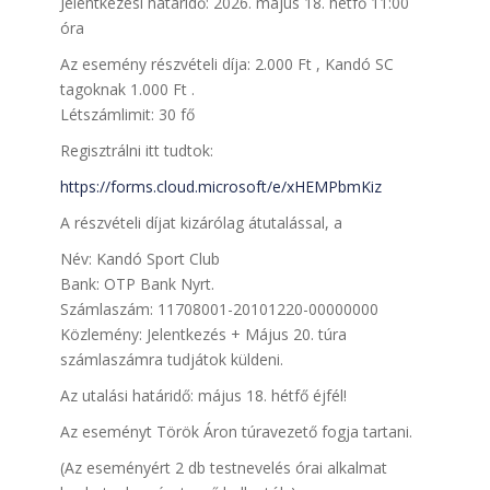
Jelentkezési határidő: 2026. május 18. hétfő 11:00
óra
Az esemény részvételi díja: 2.000 Ft , Kandó SC
tagoknak 1.000 Ft .
Létszámlimit: 30 fő
Regisztrálni itt tudtok:
https://forms.cloud.microsoft/e/xHEMPbmKiz
A részvételi díjat kizárólag átutalással, a
Név: Kandó Sport Club
Bank: OTP Bank Nyrt.
Számlaszám: 11708001-20101220-00000000
Közlemény: Jelentkezés + Május 20. túra
számlaszámra tudjátok küldeni.
Az utalási határidő: május 18. hétfő éjfél!
Az eseményt Török Áron túravezető fogja tartani.
(Az eseményért 2 db testnevelés órai alkalmat