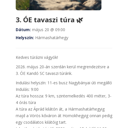
3. ÓE tavaszi túra 🌿
Dátum:
május 20 @ 09:00
Helyszín:
Hármashatárhegy
Kedves túrázni vágyók!
2026. május 20-án szerdán kerül megrendezésre a
3. ÓE Kandó SC tavaszi túránk.
Indulási helyszín: 11-es busz Nagybányai úti megálló
Indulás: 9:00
Az túra hossza: 9 km, szintemelkedés 400 méter, 3-
4 órás túra
A túra az Áprád kilátón át, a Hármashatárhegyig
majd a Vörös kőváron át Homokhegyig onnan pedig
egy csodálatos kilátóig tart.