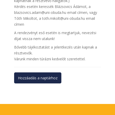
kaphatnak a résztvevő hallgatók.)
Kérdés esetén keressék Blázsovics Ádámot, a
blazsovics.adam@uni-obuda.hu email címen, vagy
Tóth Mikoltot, a toth.mikolt@uni-obuda.hu email
címen
A rendezvényt eső esetén is megtartjuk, nevezési
díjat vissza nem utalunk!
Bővebb tájékoztatást a jelentkezés után kapnak a
résztvevők.
Várunk minden túrázni kedvelőt szeretettel.
Hozzáadás a naptárhoz