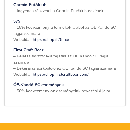
Garmin Futóklub
– Ingyenes részvétel a Garmin Futóklub edzésein
575
– 15% kedvezmény a termékek árából az ÓE Kandó SC
tagjai számára
Weboldal:
https://shop.575.hu/
First Craft Beer
– Féláras sörfőzde-látogatás az ÓE Kandó SC tagjai
számára
– Bekeráras sörkóstoló az ÓE Kandó SC tagjai számára
Weboldal:
https://shop.firstcraftbeer.com/
ÓE-Kandó SC események
– 50% kedvezmény az eseményeink nevezési díjaira.