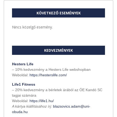
KÖVETKEZŐ ESEMÉNYEK
Nincs közelgő esemény.
KEDVEZMÉNYEK
Hesters Life
– 10% kedvezmény a Hesters Life webshopban
Weboldal:
https://hesterslife.com/
Life1 Fitness
– 20% kedvezmény a bérletek árából az ÓE Kandó SC
tagjai számára
Weboldal:
https://life1.hu/
A kártya kiállításához írj:
blazsovics.adam@uni-
obuda.hu