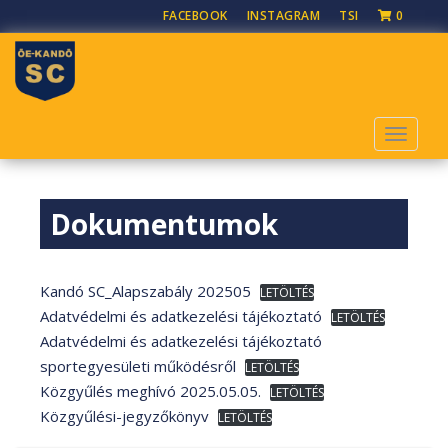
S
FACEBOOK
INSTAGRAM
TSI
0
k
i
p
t
o
TOGGLE
m
a
i
Dokumentumok
n
c
o
n
Kandó SC_Alapszabály 202505
LETÖLTÉS
t
Adatvédelmi és adatkezelési tájékoztató
LETÖLTÉS
e
Adatvédelmi és adatkezelési tájékoztató
n
sportegyesületi működésről
LETÖLTÉS
t
Közgyűlés meghívó 2025.05.05.
LETÖLTÉS
Közgyűlési-jegyzőkönyv
LETÖLTÉS