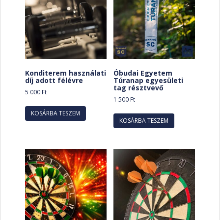
Konditerem használati
Óbudai Egyetem
díj adott félévre
Túranap egyesületi
tag résztvevő
5 000
Ft
1 500
Ft
KOSÁRBA TESZEM
KOSÁRBA TESZEM