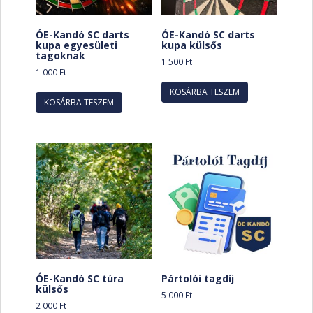
ÓE-Kandó SC darts
ÓE-Kandó SC darts
kupa egyesületi
kupa külsős
tagoknak
1 500
Ft
1 000
Ft
KOSÁRBA TESZEM
KOSÁRBA TESZEM
ÓE-Kandó SC túra
Pártolói tagdíj
külsős
5 000
Ft
2 000
Ft