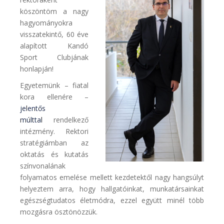
köszöntöm a nagy
hagyományokra
visszatekintő, 60 éve
alapított Kandó
Sport Clubjának
honlapján!
Egyetemünk – fiatal
kora ellenére –
jelentős
múlttal
rendelkező
intézmény. Rektori
stratégiámban az
oktatás és kutatás
színvonalának
folyamatos emelése mellett kezdetektől nagy hangsúlyt
helyeztem arra, hogy hallgatóinkat, munkatársainkat
egészségtudatos életmódra, ezzel együtt minél több
mozgásra ösztönözzük.