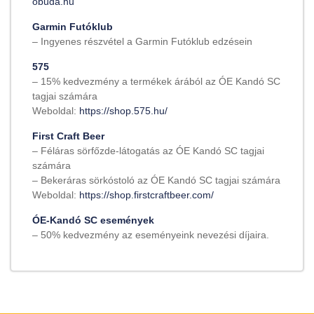
obuda.hu
Garmin Futóklub
– Ingyenes részvétel a Garmin Futóklub edzésein
575
– 15% kedvezmény a termékek árából az ÓE Kandó SC
tagjai számára
Weboldal:
https://shop.575.hu/
First Craft Beer
– Féláras sörfőzde-látogatás az ÓE Kandó SC tagjai
számára
– Bekeráras sörkóstoló az ÓE Kandó SC tagjai számára
Weboldal:
https://shop.firstcraftbeer.com/
ÓE-Kandó SC események
– 50% kedvezmény az eseményeink nevezési díjaira.