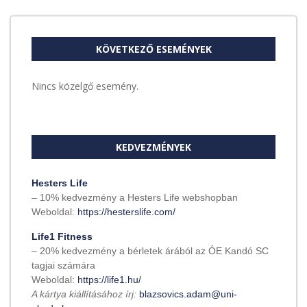
KÖVETKEZŐ ESEMÉNYEK
Nincs közelgő esemény.
KEDVEZMÉNYEK
Hesters Life
– 10% kedvezmény a Hesters Life webshopban
Weboldal:
https://hesterslife.com/
Life1 Fitness
– 20% kedvezmény a bérletek árából az ÓE Kandó SC
tagjai számára
Weboldal:
https://life1.hu/
A kártya kiállításához írj:
blazsovics.adam@uni-