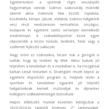
Egyetemünkön a sportnak régre visszanyúló
hagyományai vannak. Számos szakosztály működik
sikerrel alma materünk falai között: röplabda,
kosárlabda, kempo, íjászat, vízilabda. Számos hallgatónk
vesz részt rendszeresen nemzetközi, országos,
budapesti és egyetemi szintű versenyen kiemelkedő
eredménnyel. A szabadidősportok közül egyre
népszerűbb a közös túrázás, biciklizés, futás vagy a
szellemet fejlesztő sakkozás.
Nagy öröm ez számunkra, hiszen már a görögök is
tudták, hogy ép testben ép lélek. Akkor tudunk jól
teljesíteni a tanulásban és a munkában is, ha mozgással
karban tarjuk testünket is. Stratégiám részét képezi az
egyetemi élsportolói program is, melynek révén a
sportban és tanulásban egyaránt jól teljesítő
hallgatóinknak kiemelt ösztöndíjat és díjmentes
kollégiumi szálláslehetőséget biztosítunk.
Alapos előkészítő munkát követően kidolgoztuk a
2023/2024-es tanévtől érvényes „F” tantervünket,