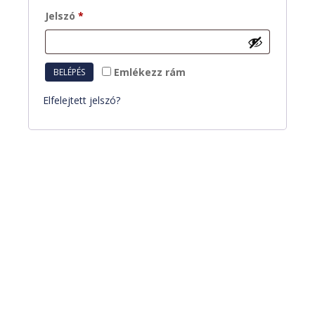
Kötelező
Jelszó
*
Emlékezz rám
BELÉPÉS
Elfelejtett jelszó?