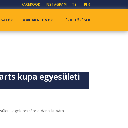
FACEBOOK
INSTAGRAM
TSI
0
OGATÓK
DOKUMENTUMOK
ELÉRHETŐSÉGEK
arts kupa egyesületi
esületi tagok részére a darts kupára