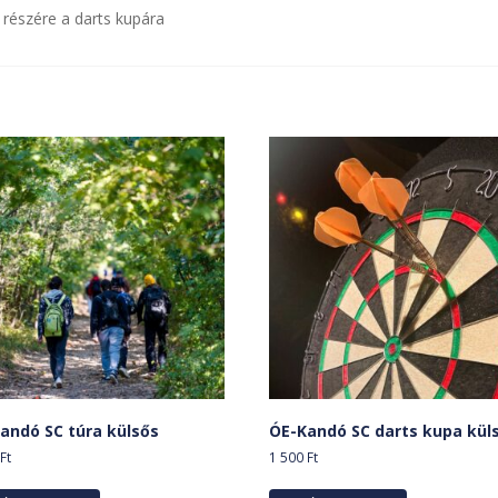
k részére a darts kupára
andó SC túra külsős
ÓE-Kandó SC darts kupa kül
0
Ft
1 500
Ft