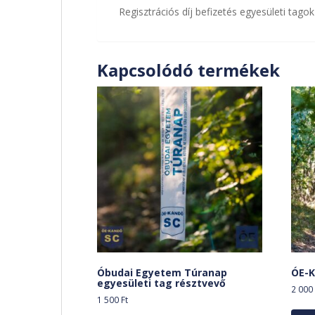
Regisztrációs díj befizetés egyesületi tago
Kapcsolódó termékek
Óbudai Egyetem Túranap
ÓE-K
egyesületi tag résztvevő
2 00
1 500
Ft