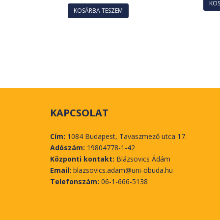
KOS
KOSÁRBA TESZEM
KAPCSOLAT
Cím:
1084 Budapest, Tavaszmező utca 17.
Adószám:
19804778-1-42
Központi kontakt:
Blázsovics Ádám
Email:
blazsovics.adam@uni-obuda.hu
Telefonszám:
06-1-666-5138