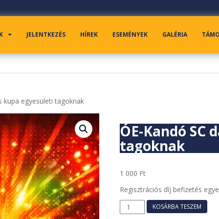
K
JELENTKEZÉS
HÍREK
ESEMÉNYEK
GALÉRIA
TÁM
 kupa egyesületi tagoknak
ÓE-Kandó SC d
tagoknak
1 000
Ft
Regisztrációs díj befizetés egy
ÓE-
KOSÁRBA TESZEM
Kandó