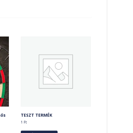
sős
TESZT TERMÉK
1
Ft