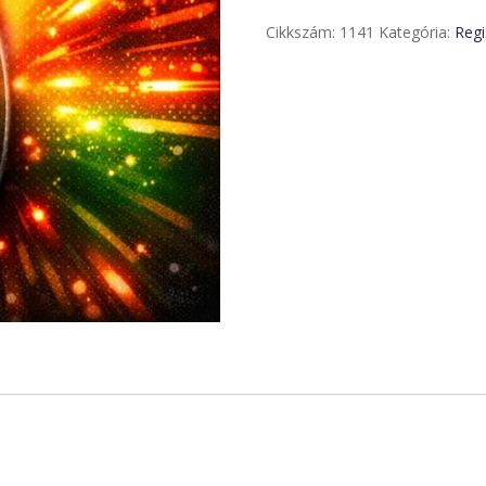
SC
Cikkszám:
1141
Kategória:
Regi
darts
kupa
egyesületi
tagoknak
mennyiség