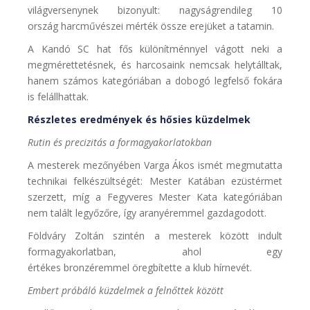
világversenynek bizonyult: nagyságrendileg 10
ország harcművészei mérték össze erejüket a tatamin.
A Kandó SC hat fős különítménnyel vágott neki a
megmérettetésnek, és harcosaink nemcsak helytálltak,
hanem számos kategóriában a dobogó legfelső fokára
is felállhattak.
Részletes eredmények és hősies küzdelmek
Rutin és precizitás a formagyakorlatokban
A mesterek mezőnyében Varga Ákos ismét megmutatta
technikai felkészültségét: Mester Katában ezüstérmet
szerzett, míg a Fegyveres Mester Kata kategóriában
nem talált legyőzőre, így aranyéremmel gazdagodott.
Földváry Zoltán szintén a mesterek között indult
formagyakorlatban, ahol egy
értékes bronzéremmel öregbítette a klub hírnevét.
Embert próbáló küzdelmek a felnőttek között