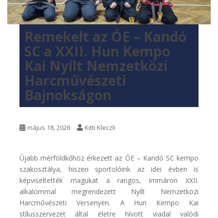
Remekelt az ÓE – Kandó
SC a XXII. Hun Kempo
Kai Nyílt Nemzetközi
Harcművészeti
Bajnokságon
május 18, 2026
Kitti Kleczli
Újabb mérföldkőhöz érkezett az ÓE – Kandó SC kempo
szakosztálya, hiszen sportolóink az idei évben is
képviseltették magukat a rangos, immáron XXII.
alkalommal megrendezett Nyílt Nemzetközi
Harcművészeti Versenyen. A Hun Kempo Kai
stílusszervezet által életre hívott viadal valódi