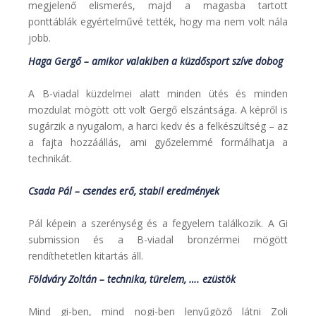
megjelenő elismerés, majd a magasba tartott
ponttáblák egyértelművé tették, hogy ma nem volt nála
jobb.
Haga Gergő – amikor valakiben a küzdősport szíve dobog
A B-viadal küzdelmei alatt minden ütés és minden
mozdulat mögött ott volt Gergő elszántsága. A képről is
sugárzik a nyugalom, a harci kedv és a felkészültség – az
a fajta hozzáállás, ami győzelemmé formálhatja a
technikát.
Csada Pál – csendes erő, stabil eredmények
Pál képein a szerénység és a fegyelem találkozik. A Gi
submission és a B-viadal bronzérmei mögött
rendíthetetlen kitartás áll.
Földváry Zoltán – technika, türelem, …. ezüstök
Mind gi-ben, mind nogi-ben lenyűgöző látni Zoli