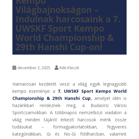
Kempo
Világbajnokságon –
Indulnak harcosaink a 7.
UWSKF Sport Kempo
World Championship &
29th Hanshi Cup-on!
december 2, 2025
Kitti Kleczli
Hamarosan kezdetét veszi a világ egyik legnagyobb
kempo eseménye: a
7. UWSKF Sport Kempo World
Championship & 29th Hanshi Cup
, amelyet idén is
hazánkban rendeznek meg, a Budaörsi Városi
Sportcsarnokban. A többnapos nemzetközi viadalon a
világ minden tájáról érkező harcosok mérik össze
tudásukat – formagyakorlatokban, fegyveres
kategóriákban, Gi és No-Gi földharcban, valamint