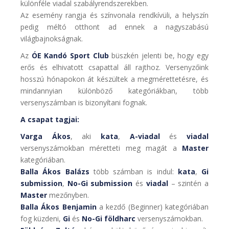
különféle viadal szabályrendszerekben.
Az esemény rangja és színvonala rendkívüli, a helyszín
pedig méltó otthont ad ennek a nagyszabású
világbajnokságnak.
Az
ÓE Kandó Sport Club
büszkén jelenti be, hogy egy
erős és elhivatott csapattal áll rajthoz. Versenyzőink
hosszú hónapokon át készültek a megmérettetésre, és
mindannyian különböző kategóriákban, több
versenyszámban is bizonyítani fognak.
A csapat tagjai:
Varga Ákos
, aki
kata
,
A-viadal
és
viadal
versenyszámokban méretteti meg magát a
Master
kategóriában.
Balla Ákos Balázs
több számban is indul:
kata
,
Gi
submission
,
No-Gi submission
és
viadal
– szintén a
Master
mezőnyben.
Balla Ákos Benjamin
a kezdő (Beginner) kategóriában
fog küzdeni,
Gi
és
No-Gi földharc
versenyszámokban.