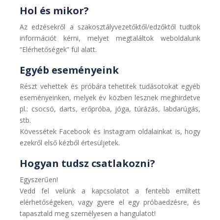
Hol és mikor?
Az edzésekről a szakosztályvezetőktől/edzőktől tudtok
információt kérni, melyet megtaláltok weboldalunk
“Elérhetőségek” fül alatt.
Egyéb eseményeink
Részt vehettek és próbára tehetitek tudásotokat egyéb
eseményeinken, melyek év közben lesznek meghirdetve
pl.: csocsó, darts, erőpróba, jóga, túrázás, labdarúgás,
stb.
Kövessétek Facebook és Instagram oldalainkat is, hogy
ezekről első kézből értesüljetek.
Hogyan tudsz csatlakozni?
Egyszerűen!
Vedd fel velünk a kapcsolatot a fentebb említett
elérhetőségeken, vagy gyere el egy próbaedzésre, és
tapasztald meg személyesen a hangulatot!