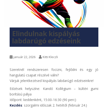
Elindulnak kispályás
labdarúgó edzéseink
január 22, 2026
Kitti Kleczli
Szeretnél rendszeresen focizni, fejlődni és egy jó
hangulatú csapat részévé válni?
Várjuk jelentkezésed kispályás labdarúgó edzéseinkre!
Edzések helyszíne: Kandó Kollégium – kültéri gumi
borítású pálya
Időpont: keddenként, 15:00-16:30 (90 perc)
Kezdés
: szorgalmi időszak 2. hetétől (február 24.)