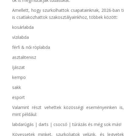
ők is megmutatják tudásukat.
Amellett, hogy szurkolhattok csapatainknak, 2026-ban ti
is csatlakozhattok szakosztályainkhoz, többek között:
kosárlabda
vízilabda
férfi & női röplabda
asztalitenisz
íjászat
kempo
sakk
esport
Valamint részt vehettek közösségi eseményeinken is,
mint például:
labdarúgás | darts | csocsó | túrázás és még sok más!
Kövessetek minket, szurkoljatok velünk, és legyetek