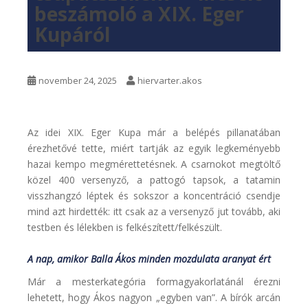
beszámoló a XIX. Eger
Kupáról
november 24, 2025
hiervarter.akos
Az idei XIX. Eger Kupa már a belépés pillanatában
érezhetővé tette, miért tartják az egyik legkeményebb
hazai kempo megmérettetésnek. A csarnokot megtöltő
közel 400 versenyző, a pattogó tapsok, a tatamin
visszhangzó léptek és sokszor a koncentráció csendje
mind azt hirdették: itt csak az a versenyző jut tovább, aki
testben és lélekben is felkészített/felkészült.
A nap, amikor Balla Ákos minden mozdulata aranyat ért
Már a mesterkategória formagyakorlatánál érezni
lehetett, hogy Ákos nagyon „egyben van”. A bírók arcán