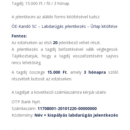
Tagdíj: 15.000 Ft / fő / 3 hónap
A jelentkezni az alábbi forms kitöltésével tudsz:
ÓE-Kandó SC – Labdarúgás jelentkezés – Űrlap kitöltése
Fontos:
Az edzéseken az első
20
jelentkező vehet részt.
A jelentkezés a tagdíj befizetésével válik véglegessé.
Tájékoztatjuk, hogy a tagdíj visszafizetésére sajnos
nincs lehetőség.
A tagdíj összege
15.000 Ft
, amely
3 hónapra
szóló
részvételt biztosít az edzéseken.
A tagdíjat a következő számlaszámra kérjük utalni:
OTP Bank Nyrt.
Számlaszám:
11708001-20101220-00000000
Közlemény:
Név + kispályás labdarúgás jelentkezés