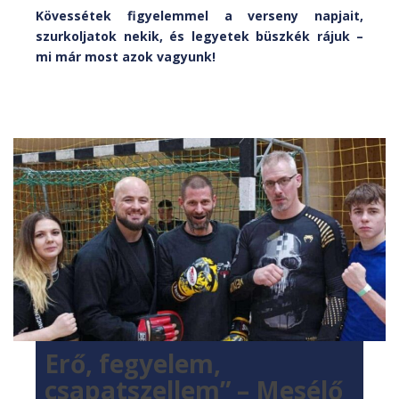
Kövessétek figyelemmel a verseny napjait,
szurkoljatok nekik, és legyetek büszkék rájuk –
mi már most azok vagyunk!
Erő, fegyelem,
csapatszellem” – Mesélő