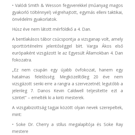
• Valódi Smith & Wesson fegyverekkel (műanyag magos
gyakorló tölténnyel) végrehajtott, egymás elleni taktikai,
önvédelmi gyakorlatok.
Húsz éve nem látott mérföldkő a 4. Dan.
A bentlakásos tábor csúcspontja a vizsganap volt, amely
sporttörténelmi jelentőséggel bírt. Varga Ákos első
európaiként vizsgázott le az Egyesült Államokban 4. Dan
fokozatra.
„Ez nem csupán egy újabb övfokozat, hanem egy
hatalmas felelősség. Megközelítőleg 20 éve nem
vizsgázott senki erre a rangra a szervezetnél; legutóbb a
jelenleg 7. Danos Kevin Caldwell teljesítette ezt a
szintet” – emelték ki a kinti mesterek.
A vizsgabizottság tagjai között olyan nevek szerepeltek,
mint:
• Soke Dr. Cherry a stílus megalapítója és Soke Ray
mestere