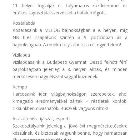
11. helyet foglalják el, folyamatos küzdelemmel és
értékes tapasztalatszerzéssel a hátuk mögött.
Kosárlabda
Kosarasaink a MEFOB bajnokságban a 9. helyen, míg
NB II-es csapatunk szintén a 9. pozícióban áll a
bajnokságban. A munka folytatódik, a cél egyértelmű!
Vízilabda
Vízilabdásaink a Budapesti Gyarmati Dezső felnőtt férfi
bajnokságban jelenleg a 8. helyen állnak, és minden
mérkőzésen nagy elszántsággal küzdenek.
Kempo
Harcosaink idén világbajnokságon szerepeltek, ahol
kimagasló eredményekkel zártak – részletek korábbi
cikkünkben olvashatók. Büszkék vagyunk rátok!
Asztalitenisz, íjászat, esport
Szakosztályaink jelenleg a jövő évi megmérettetésekre
készülnek, és biztosak vagyunk benne, hogy hamarosan