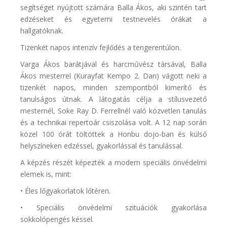
segítséget nyújtott számára Balla Ákos, aki szintén tart
edzéseket és egyetemi testnevelés órákat a
hallgatóknak.
Tizenkét napos intenzív fejlődés a tengerentúlon.
Varga Ákos barátjával és harcművész társával, Balla
Ákos mesterrel (Kurayfat Kempo 2. Dan) vágott neki a
tizenkét napos, minden szempontból kimerítő és
tanulságos útnak. A látogatás célja a stílusvezető
mesternél, Soke Ray D. Ferrellnél való közvetlen tanulás
és a technikai repertoár csiszolása volt. A 12 nap során
közel 100 órát töltöttek a Honbu dojo-ban és külső
helyszíneken edzéssel, gyakorlással és tanulással.
A képzés részét képezték a modern speciális önvédelmi
elemek is, mint:
• Éles lőgyakorlatok lőtéren.
• Speciális önvédelmi szituációk gyakorlása
sokkolópengés késsel.