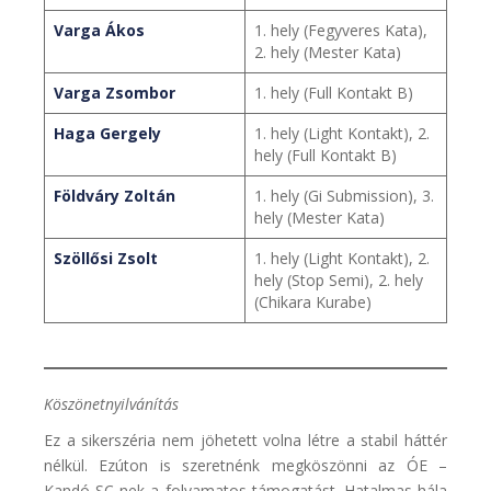
Varga Ákos
1. hely (Fegyveres Kata),
2. hely (Mester Kata)
Varga Zsombor
1. hely (Full Kontakt B)
Haga Gergely
1. hely (Light Kontakt), 2.
hely (Full Kontakt B)
Földváry Zoltán
1. hely (Gi Submission), 3.
hely (Mester Kata)
Szöllősi Zsolt
1. hely (Light Kontakt), 2.
hely (Stop Semi), 2. hely
(Chikara Kurabe)
Köszönetnyilvánítás
Ez a sikerszéria nem jöhetett volna létre a stabil háttér
nélkül. Ezúton is szeretnénk megköszönni az ÓE –
Kandó SC-nek a folyamatos támogatást. Hatalmas hála