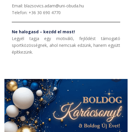
Email: blazsovics.adam@uni-obuda.hu
Telefon: +36 30 690 4770
Ne halogasd – kezdd el most!
Legyél tagja egy motiváló, fejlődést támogató
sportközösségnek, ahol nemcsak edzünk, hanem együtt
építkezünk.