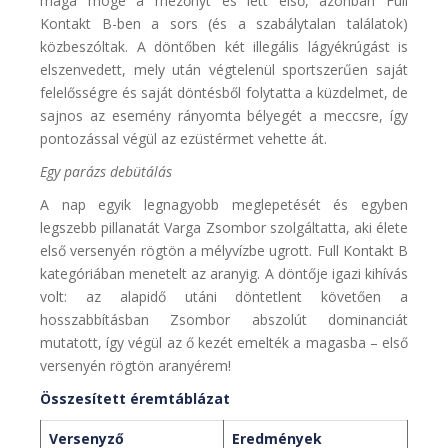
maga mögé a mezőnyt és lett első, azonban Full
Kontakt B-ben a sors (és a szabálytalan találatok)
közbeszóltak. A döntőben két illegális lágyékrúgást is
elszenvedett, mely után végtelenül sportszerűen saját
felelősségre és saját döntésből folytatta a küzdelmet, de
sajnos az esemény rányomta bélyegét a meccsre, így
pontozással végül az ezüstérmet vehette át.
Egy parázs debütálás
A nap egyik legnagyobb meglepetését és egyben
legszebb pillanatát Varga Zsombor szolgáltatta, aki élete
első versenyén rögtön a mélyvízbe ugrott. Full Kontakt B
kategóriában menetelt az aranyig. A döntője igazi kihívás
volt: az alapidő utáni döntetlent követően a
hosszabbításban Zsombor abszolút dominanciát
mutatott, így végül az ő kezét emelték a magasba – első
versenyén rögtön aranyérem!
Összesített éremtáblázat
Versenyző
Eredmények