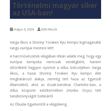
Történelmi magyar siker
az USA-ban!
május 4, 2026
Kitti Kleczli
Varga Ákos a Shorinji Toraken Ryu Kempo legmagasabb
rangú európai mestere lett!
A harcművészetek világában ritkán adatik meg, hogy egy
európai kempoka nemcsak vendégként, hanem
úttörőként hagyjon nyomot a stílus bölcsőjében. Varga
Ákos, a hazai Shorinji Toraken Ryu kempo élet
meghatározó alakja, nemrég tért haza az Egyesült
Államokból, ahol az észak-karolinai Charlotte-ban, a
stílus központi edzőtermében (Honbu Dojo) tett
tanúbizonyságot tudásáról.
Az Óbudai Egyetemtől a világsikerig