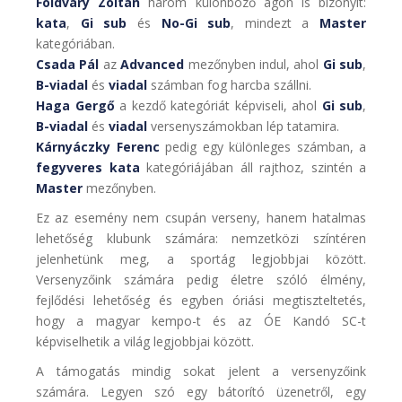
Földváry Zoltán
három különböző ágon is bizonyít:
kata
,
Gi sub
és
No-Gi sub
, mindezt a
Master
kategóriában.
Csada Pál
az
Advanced
mezőnyben indul, ahol
Gi sub
,
B-viadal
és
viadal
számban fog harcba szállni.
Haga Gergő
a kezdő kategóriát képviseli, ahol
Gi sub
,
B-viadal
és
viadal
versenyszámokban lép tatamira.
Kárnyáczky Ferenc
pedig egy különleges számban, a
fegyveres kata
kategóriájában áll rajthoz, szintén a
Master
mezőnyben.
Ez az esemény nem csupán verseny, hanem hatalmas
lehetőség klubunk számára: nemzetközi színtéren
jelenhetünk meg, a sportág legjobbjai között.
Versenyzőink számára pedig életre szóló élmény,
fejlődési lehetőség és egyben óriási megtiszteltetés,
hogy a magyar kempo-t és az ÓE Kandó SC-t
képviselhetik a világ legjobbjai között.
A támogatás mindig sokat jelent a versenyzőink
számára. Legyen szó egy bátorító üzenetről, egy