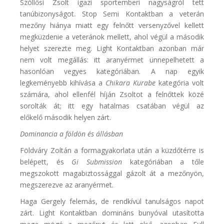
Szöllősi Zsolt igazi sportemberi nagyságról tett
tanúbizonyságot. Stop Semi Kontaktban a veterán
mezőny hiánya miatt egy felnőtt versenyzővel kellett
megküzdenie a veteránok mellett, ahol végül a második
helyet szerezte meg. Light Kontaktban azonban már
nem volt megállás: itt aranyérmet ünnepelhetett a
hasonlóan vegyes kategóriában. A nap egyik
legkeményebb kihívása a
Chikara Kurabe
kategória volt
számára, ahol ellenfél híján Zsoltot a felnőttek közé
sorolták át; itt egy hatalmas csatában végül az
előkelő második helyen zárt.
Dominancia a földön és állásban
Földváry Zoltán a formagyakorlata után a küzdőtérre is
belépett, és
Gi Submission
kategóriában a tőle
megszokott magabiztossággal gázolt át a mezőnyön,
megszerezve az aranyérmet.
Haga Gergely felemás, de rendkívül tanulságos napot
zárt. Light Kontaktban domináns bunyóval utasította