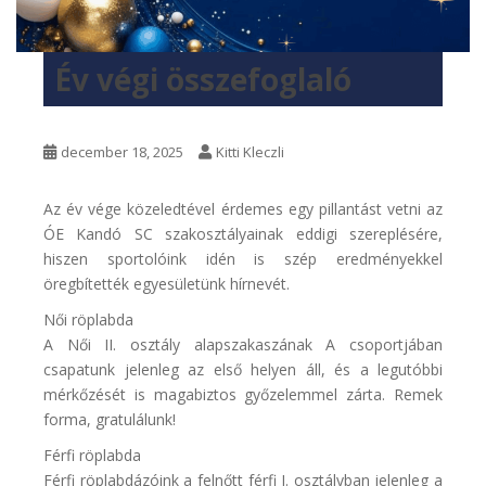
Év végi összefoglaló
december 18, 2025
Kitti Kleczli
Az év vége közeledtével érdemes egy pillantást vetni az
ÓE Kandó SC szakosztályainak eddigi szereplésére,
hiszen sportolóink idén is szép eredményekkel
öregbítették egyesületünk hírnevét.
Női röplabda
A Női II. osztály alapszakaszának A csoportjában
csapatunk jelenleg az első helyen áll, és a legutóbbi
mérkőzését is magabiztos győzelemmel zárta. Remek
forma, gratulálunk!
Férfi röplabda
Férfi röplabdázóink a felnőtt férfi I. osztályban jelenleg a