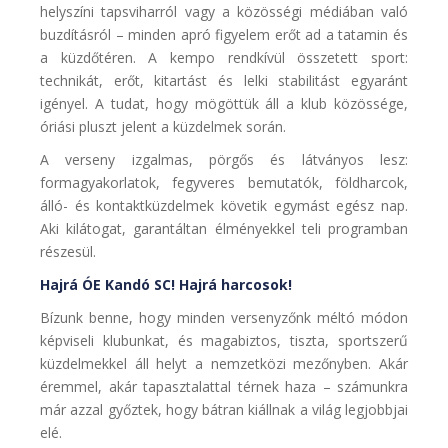
helyszíni tapsviharról vagy a közösségi médiában való
buzdításról – minden apró figyelem erőt ad a tatamin és
a küzdőtéren. A kempo rendkívül összetett sport:
technikát, erőt, kitartást és lelki stabilitást egyaránt
igényel. A tudat, hogy mögöttük áll a klub közössége,
óriási pluszt jelent a küzdelmek során.
A verseny izgalmas, pörgős és látványos lesz:
formagyakorlatok, fegyveres bemutatók, földharcok,
álló- és kontaktküzdelmek követik egymást egész nap.
Aki kilátogat, garantáltan élményekkel teli programban
részesül.
Hajrá ÓE Kandó SC! Hajrá harcosok!
Bízunk benne, hogy minden versenyzőnk méltó módon
képviseli klubunkat, és magabiztos, tiszta, sportszerű
küzdelmekkel áll helyt a nemzetközi mezőnyben. Akár
éremmel, akár tapasztalattal térnek haza – számunkra
már azzal győztek, hogy bátran kiállnak a világ legjobbjai
elé.