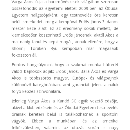
Varga Ákos útja a harcművészetek világában szorosan
összefonódik az egyetemi élettel: 2009-ben az Óbudai
Egyetem hallgatójaként, egy testnevelés óra keretein
belül ismerkedett meg a kempóval Erdős János 3. danos
mester keze alatt. Ez az eredmény sokak mellett, de
kiemelkedően köszönhető Erdős Jánosnak, akitől Ákos a
mai napig tanul és képzi magát, annak ellenére, hogy a
Shorinji Toraken Ryu kempoban már magasabb
fokozaton áll.
Fontos hangsúlyozni, hogy a szakmai munka hátterét
valódi bajnokok adják: Erdős János, Balla Ákos és Varga
Ákos is többszörös magyar, Európa- és világbajnok
különböző kategóriákban, ami garanciát jelent a náluk
folyó képzés színvonalára.
Jelenleg Varga Ákos a Kandó SC egyik vezető edzője,
akivel a klub edzésein és az Óbudai Egyetem testnevelés
óráinak keretein belül is találkozhatnak a sportolni
vágyók. Ebben a munkában és az amerikai
felkészülésben, valamint az utazás során is nagy