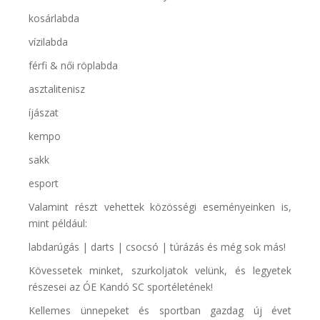
kosárlabda
vízilabda
férfi & női röplabda
asztalitenisz
íjászat
kempo
sakk
esport
Valamint részt vehettek közösségi eseményeinken is,
mint például:
labdarúgás | darts | csocsó | túrázás és még sok más!
Kövessetek minket, szurkoljatok velünk, és legyetek
részesei az ÓE Kandó SC sportéletének!
Kellemes ünnepeket és sportban gazdag új évet