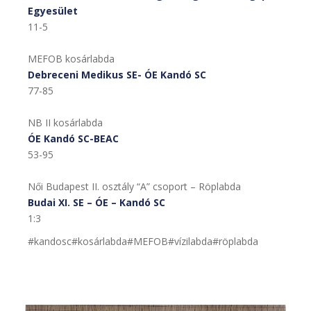
Egyesület
11-5
MEFOB kosárlabda
Debreceni Medikus SE-
ÓE Kandó SC
77-85
NB II kosárlabda
ÓE Kandó SC-BEAC
53-95
Női Budapest II. osztály “A” csoport – Röplabda
Budai XI. SE – ÓE – Kandó SC
1:3
#kandosc#kosárlabda#MEFOB#vízilabda#röplabda