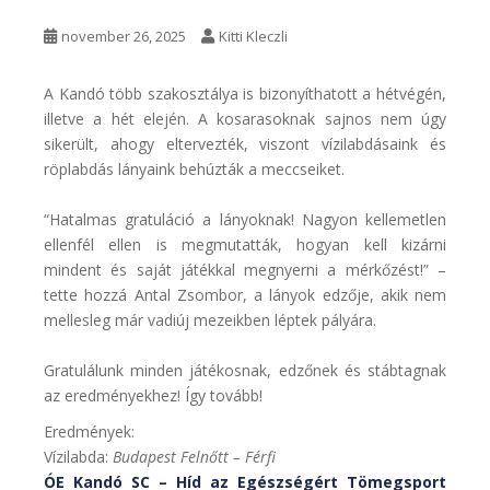
november 26, 2025
Kitti Kleczli
A Kandó több szakosztálya is bizonyíthatott a hétvégén,
illetve a hét elején. A kosarasoknak sajnos nem úgy
sikerült, ahogy eltervezték, viszont vízilabdásaink és
röplabdás lányaink behúzták a meccseiket.
“Hatalmas gratuláció a lányoknak! Nagyon kellemetlen
ellenfél ellen is megmutatták, hogyan kell kizárni
mindent és saját játékkal megnyerni a mérkőzést!” –
tette hozzá Antal Zsombor, a lányok edzője, akik nem
mellesleg már vadiúj mezeikben léptek pályára.
Gratulálunk minden játékosnak, edzőnek és stábtagnak
az eredményekhez! Így tovább!
Eredmények:
Vízilabda:
Budapest Felnőtt – Férfi
ÓE Kandó SC –
Híd az Egészségért Tömegsport