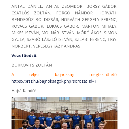
ANTAL DÁNIEL, ANTAL ZSOMBOR, BORSY GÁBOR,
CSATLÓS ZOLTÁN, FORGÓ NÁNDOR, HORVÁTH
BENDEGÚZ BOLDIZSÁR, HORVÁTH GERGELY FERENC,
KOVÁCS GÁBOR, LUKÁCS GÁBOR, MÁRTON MIHÁLY,
MIKES ISTVÁN, MOLNÁR ISTVÁN, MÓRÓ ÁKOS, SIMON
GYULA, SZABÓ LÁSZLÓ ISTVÁN, SZLÁBI FERENC, TIGYI
NORBERT, VERESEGYHÁZY ANDRÁS
Vezetőedző:
BORKOVITS ZOLTÁN
A teljes bajnokság megtekinthető:
https://brsz.hu/bajnoksagok.php?sorozat_id=1
Hajrá Kandó!