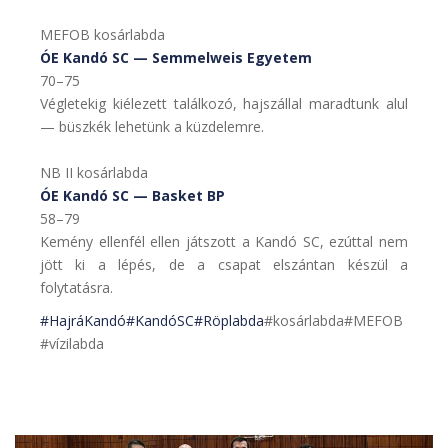
MEFOB kosárlabda
ÓE Kandó SC — Semmelweis Egyetem
70–75
Végletekig kiélezett találkozó, hajszállal maradtunk alul
— büszkék lehetünk a küzdelemre.
NB II kosárlabda
ÓE Kandó SC — Basket BP
58–79
Kemény ellenfél ellen játszott a Kandó SC, ezúttal nem
jött ki a lépés, de a csapat elszántan készül a
folytatásra.
#HajráKandó
#KandóSC
#Röplabda
#kosárlabda#MEFOB
#vízilabda