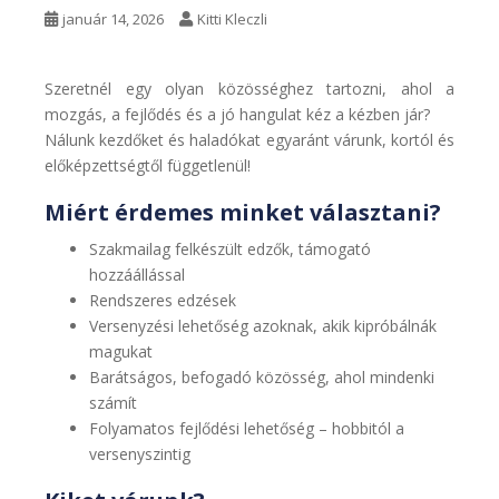
január 14, 2026
Kitti Kleczli
Szeretnél egy olyan közösséghez tartozni, ahol a
mozgás, a fejlődés és a jó hangulat kéz a kézben jár?
Nálunk kezdőket és haladókat egyaránt várunk, kortól és
előképzettségtől függetlenül!
Miért érdemes minket választani?
Szakmailag felkészült edzők, támogató
hozzáállással
Rendszeres edzések
Versenyzési lehetőség azoknak, akik kipróbálnák
magukat
Barátságos, befogadó közösség, ahol mindenki
számít
Folyamatos fejlődési lehetőség – hobbitól a
versenyszintig