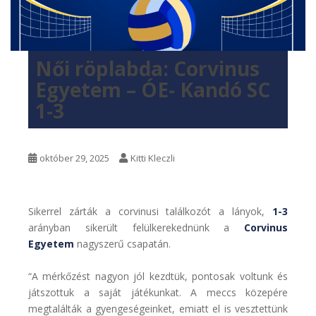
Női röplabda: Corvinus
Egyetem – ÓE- Kandó SC
1-3
október 29, 2025
Kitti Kleczli
Sikerrel zárták a corvinusi találkozót a lányok,
1-3
arányban sikerült felülkerekednünk a
Corvinus
Egyetem
nagyszerű csapatán.
“A mérkőzést nagyon jól kezdtük, pontosak voltunk és
játszottuk a saját játékunkat. A meccs közepére
megtalálták a gyengeségeinket, emiatt el is vesztettünk