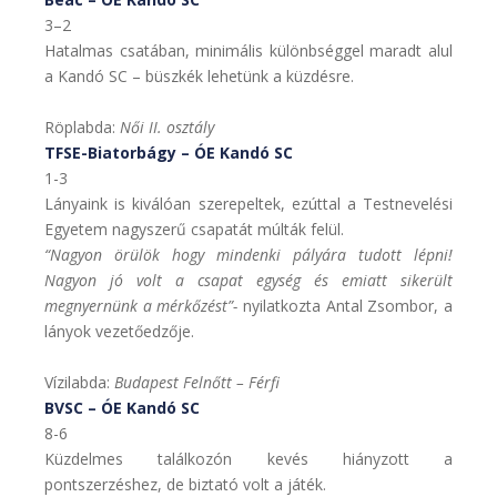
3–2
Hatalmas csatában, minimális különbséggel maradt alul
a Kandó SC – büszkék lehetünk a küzdésre.
Röplabda:
Női II. osztály
TFSE-Biatorbágy – ÓE Kandó SC
1-3
Lányaink is kiválóan szerepeltek, ezúttal a Testnevelési
Egyetem nagyszerű csapatát múlták felül.
“Nagyon örülök hogy mindenki pályára tudott lépni!
Nagyon jó volt a csapat egység és emiatt sikerült
megnyernünk a mérkőzést”-
nyilatkozta Antal Zsombor, a
lányok vezetőedzője.
Vízilabda:
Budapest Felnőtt – Férfi
BVSC – ÓE Kandó SC
8-6
Küzdelmes találkozón kevés hiányzott a
pontszerzéshez, de biztató volt a játék.