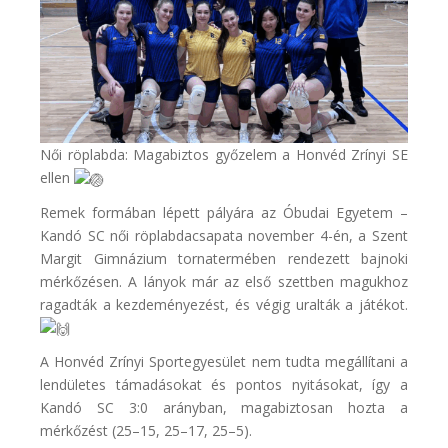
Női röplabda: Magabiztos győzelem a Honvéd Zrínyi SE
ellen
Remek formában lépett pályára az Óbudai Egyetem –
Kandó SC női röplabdacsapata november 4-én, a Szent
Margit Gimnázium tornatermében rendezett bajnoki
mérkőzésen. A lányok már az első szettben magukhoz
ragadták a kezdeményezést, és végig uralták a játékot.
A Honvéd Zrínyi Sportegyesület nem tudta megállítani a
lendületes támadásokat és pontos nyitásokat, így a
Kandó SC 3:0 arányban, magabiztosan hozta a
mérkőzést (25–15, 25–17, 25–5).