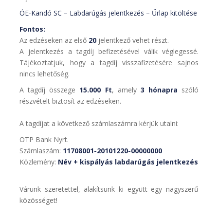
ÓE-Kandó SC – Labdarúgás jelentkezés – Űrlap kitöltése
Fontos:
Az edzéseken az első
20
jelentkező vehet részt.
A jelentkezés a tagdíj befizetésével válik véglegessé.
Tájékoztatjuk, hogy a tagdíj visszafizetésére sajnos
nincs lehetőség.
A tagdíj összege
15.000 Ft
, amely
3 hónapra
szóló
részvételt biztosít az edzéseken.
A tagdíjat a következő számlaszámra kérjük utalni:
OTP Bank Nyrt.
Számlaszám:
11708001-20101220-00000000
Közlemény:
Név + kispályás labdarúgás jelentkezés
Várunk szeretettel, alakítsunk ki együtt egy nagyszerű
közösséget!