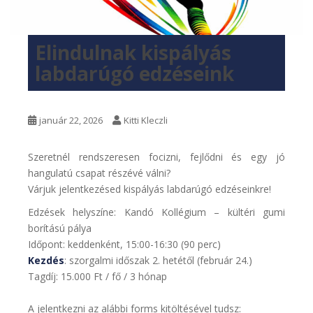
Elindulnak kispályás
labdarúgó edzéseink
január 22, 2026
Kitti Kleczli
Szeretnél rendszeresen focizni, fejlődni és egy jó
hangulatú csapat részévé válni?
Várjuk jelentkezésed kispályás labdarúgó edzéseinkre!
Edzések helyszíne: Kandó Kollégium – kültéri gumi
borítású pálya
Időpont: keddenként, 15:00-16:30 (90 perc)
Kezdés
: szorgalmi időszak 2. hetétől (február 24.)
Tagdíj: 15.000 Ft / fő / 3 hónap
A jelentkezni az alábbi forms kitöltésével tudsz: