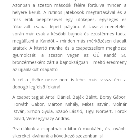
Azonban a szezon második felére fordulva minden a
helyére került. A rutinos játékosok megtartásával és a
friss erők beépítésével egy ütőképes, egységes és
fókuszált csapat lépett pályára. A tavaszi menetelés
során már csak a későbbi bajnok és ezüstérmes tudta
megállítani a Kandót – minden más mérkőzésen diadalt
arattak. A kitartó munka és a csapatszellem meghozta
gyümölcsét: a szezon végén az ÓÉ Kandó SC
bronzérmesként zárt a bajnokságban – méltó eredmény
az újjáalakult csapattól.
A cél a jövőre nézve nem is lehet más: visszatérni a
dobogó legfelső fokára!
A csapat tagjai: Antal Dániel, Baják Bálint, Borsy Gábor,
Horváth Gábor, Márton Mihály, Mikes István, Molnár
István, Simon Gyula, Szabó László, Tigyi Norbert, Török
Dávid, Veresegyházy András.
Gratulálunk a csapatnak a kitartó munkáért, és további
sikereket kívánunk a következő szezonban is!