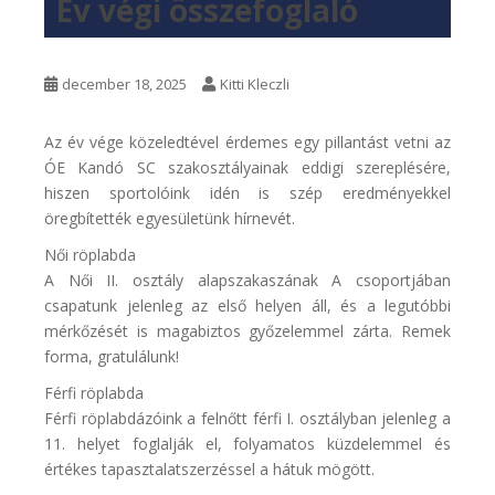
Év végi összefoglaló
december 18, 2025
Kitti Kleczli
Az év vége közeledtével érdemes egy pillantást vetni az
ÓE Kandó SC szakosztályainak eddigi szereplésére,
hiszen sportolóink idén is szép eredményekkel
öregbítették egyesületünk hírnevét.
Női röplabda
A Női II. osztály alapszakaszának A csoportjában
csapatunk jelenleg az első helyen áll, és a legutóbbi
mérkőzését is magabiztos győzelemmel zárta. Remek
forma, gratulálunk!
Férfi röplabda
Férfi röplabdázóink a felnőtt férfi I. osztályban jelenleg a
11. helyet foglalják el, folyamatos küzdelemmel és
értékes tapasztalatszerzéssel a hátuk mögött.