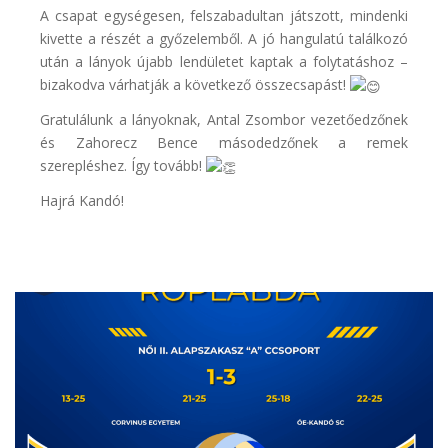
A csapat egységesen, felszabadultan játszott, mindenki
kivette a részét a győzelemből. A jó hangulatú találkozó
után a lányok újabb lendületet kaptak a folytatáshoz –
bizakodva várhatják a következő összecsapást!
Gratulálunk a lányoknak, Antal Zsombor vezetőedzőnek
és Zahorecz Bence másodedzőnek a remek
szerepléshez. Így tovább!
Hajrá Kandó!