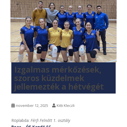
Izgalmas mérkőzések,
szoros küzdelmek
jellemezték a hétvégét
november 12, 2025
Kitti Kleczli
Röplabda:
Férfi Felnőtt 1. osztály
Beac – ÓE Kandó SC