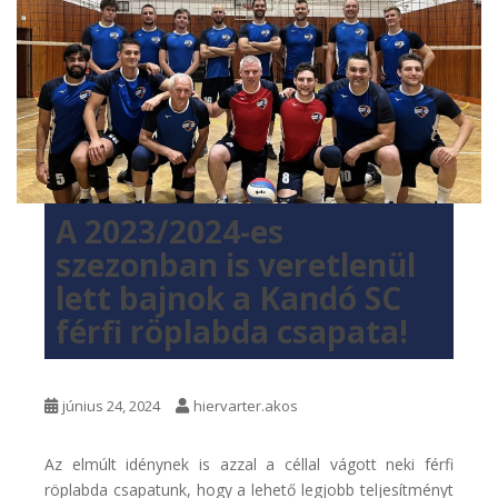
A 2023/2024-es
szezonban is veretlenül
lett bajnok a Kandó SC
férfi röplabda csapata!
június 24, 2024
hiervarter.akos
Az elmúlt idénynek is azzal a céllal vágott neki férfi
röplabda csapatunk, hogy a lehető legjobb teljesítményt