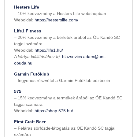
Hesters Life
– 10% kedvezmény a Hesters Life webshopban
Weboldal:
https://hesterslife.com/
Life1 Fitness
– 20% kedvezmény a bérletek árából az ÓE Kandó SC
tagjai számára
Weboldal:
https://life1.hu/
A kártya kiállításához írj:
blazsovics.adam@uni-
obuda.hu
Garmin Futóklub
– Ingyenes részvétel a Garmin Futóklub edzésein
575
– 15% kedvezmény a termékek árából az ÓE Kandó SC
tagjai számára
Weboldal:
https://shop.575.hu/
First Craft Beer
– Féláras sörfőzde-látogatás az ÓE Kandó SC tagjai
számára