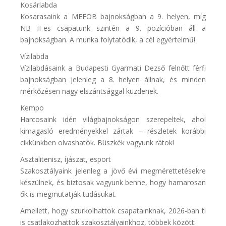
Kosárlabda
Kosarasaink a MEFOB bajnokságban a 9. helyen, míg
NB II-es csapatunk szintén a 9. pozícióban áll a
bajnokságban. A munka folytatódik, a cél egyértelmű!
Vízilabda
Vízilabdásaink a Budapesti Gyarmati Dezső felnőtt férfi
bajnokságban jelenleg a 8. helyen állnak, és minden
mérkőzésen nagy elszántsággal küzdenek.
Kempo
Harcosaink idén világbajnokságon szerepeltek, ahol
kimagasló eredményekkel zártak – részletek korábbi
cikkünkben olvashatók. Büszkék vagyunk rátok!
Asztalitenisz, íjászat, esport
Szakosztályaink jelenleg a jövő évi megmérettetésekre
készülnek, és biztosak vagyunk benne, hogy hamarosan
ők is megmutatják tudásukat.
Amellett, hogy szurkolhattok csapatainknak, 2026-ban ti
is csatlakozhattok szakosztályainkhoz, többek között: