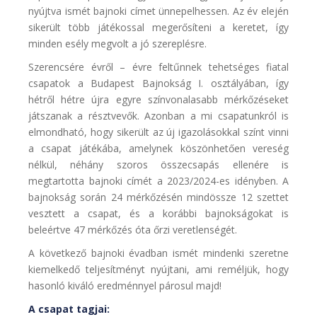
nyújtva ismét bajnoki címet ünnepelhessen. Az év elején
sikerült több játékossal megerősíteni a keretet, így
minden esély megvolt a jó szereplésre.
Szerencsére évről – évre feltűnnek tehetséges fiatal
csapatok a Budapest Bajnokság I. osztályában, így
hétről hétre újra egyre színvonalasabb mérkőzéseket
játszanak a résztvevők. Azonban a mi csapatunkról is
elmondható, hogy sikerült az új igazolásokkal színt vinni
a csapat játékába, amelynek köszönhetően vereség
nélkül, néhány szoros összecsapás ellenére is
megtartotta bajnoki címét a 2023/2024-es idényben. A
bajnokság során 24 mérkőzésén mindössze 12 szettet
vesztett a csapat, és a korábbi bajnokságokat is
beleértve 47 mérkőzés óta őrzi veretlenségét.
A következő bajnoki évadban ismét mindenki szeretne
kiemelkedő teljesítményt nyújtani, ami reméljük, hogy
hasonló kiváló eredménnyel párosul majd!
A csapat tagjai: