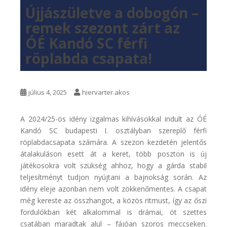
Újjászületve a dobogón –
remek szezont zárt az
ÓÉ Kandó SC férfi
röplabda csapata!
július 4, 2025
hiervarter.akos
A 2024/25-ös idény izgalmas kihívásokkal indult az ÓÉ
Kandó SC budapesti I. osztályban szereplő férfi
röplabdacsapata számára. A szezon kezdetén jelentős
átalakuláson esett át a keret, több poszton is új
játékosokra volt szükség ahhoz, hogy a gárda stabil
teljesítményt tudjon nyújtani a bajnokság során. Az
idény eleje azonban nem volt zökkenőmentes. A csapat
még kereste az összhangot, a közös ritmust, így az őszi
fordulókban két alkalommal is drámai, öt szettes
csatában maradtak alul – fájóan szoros meccseken.