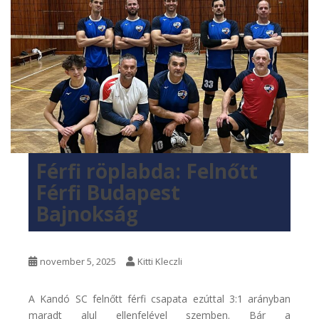
Férfi röplabda: Felnőtt
Férfi Budapest
Bajnokság
november 5, 2025
Kitti Kleczli
A
Kandó SC felnőtt férfi csapata ezúttal 3:1 arányban
maradt alul ellenfelével szemben. Bár a