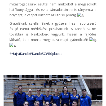
nyitásfogadásunk ezúttal nem működött a megszokott
hatékonysággal, és ez a támadásainkra is rányomta a
bélyegét, a csapat küzdött az utolsó pontig.
Gratulálunk az ellenfélnek a győzelemhez – sportszerű
és jó iramú mérkőzést játszhattunk. A Kandó SC-nél
továbbra is bizakodóak vagyunk, hiszen a fejlődés
látható, és a munka meghozza majd gyümölcsét!
#HajráKandó
#KandóSC
#Röplabda