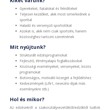
Kiket várunk?
Gyerekeket, fiatalokat és felnőtteket
Teljesen kezdőket, akik most ismerkednek a
sporttal
Haladó és versenyző sportolókat
Azokat is, akik nem csak sportolni, hanem
közösséghez tartozni szeretnének
Mit nyújtunk?
Strukturált edzésprogramokat
Fejlesztő, élményalapú foglalkozásokat
Közösségi eseményeket, versenyeket, közös
programokat
Biztonságos, motiváló közeget a fejlődéshez
Kedvezmények (Life1, nevezési díjak más
eseményekre stb.)
Hol és mikor?
Az edzésekről a szakosztályvezetőktől/edzőktől tudtok