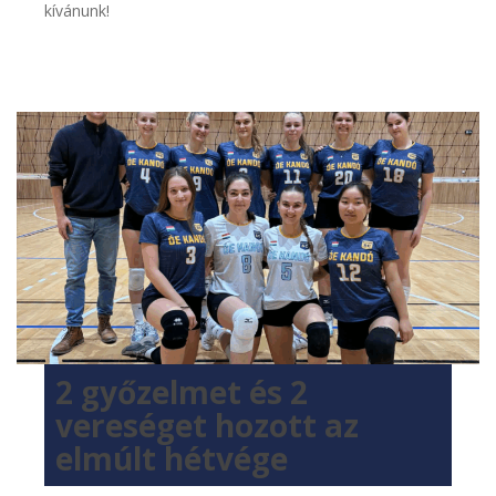
kívánunk!
2 győzelmet és 2
vereséget hozott az
elmúlt hétvége