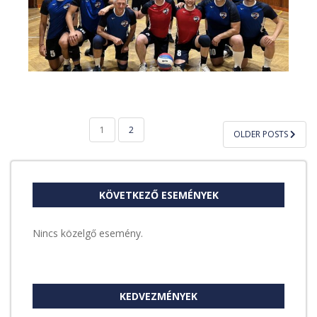
BEJEGYZÉSEK
1
2
OLDER POSTS
LAPOZÁSA
KÖVETKEZŐ ESEMÉNYEK
Nincs közelgő esemény.
KEDVEZMÉNYEK