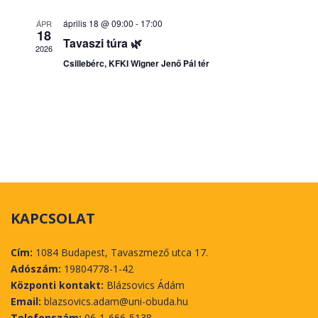
e
április 18 @ 09:00
-
17:00
ÁPR
t
18
Tavaszi túra 🌿
v
2026
Csillebérc, KFKI Wigner Jenő Pál tér
á
l
a
s
z
t
á
s
KAPCSOLAT
Cím:
1084 Budapest, Tavaszmező utca 17.
Adószám:
19804778-1-42
Központi kontakt:
Blázsovics Ádám
Email:
blazsovics.adam@uni-obuda.hu
Telefonszám:
06-1-666-5138