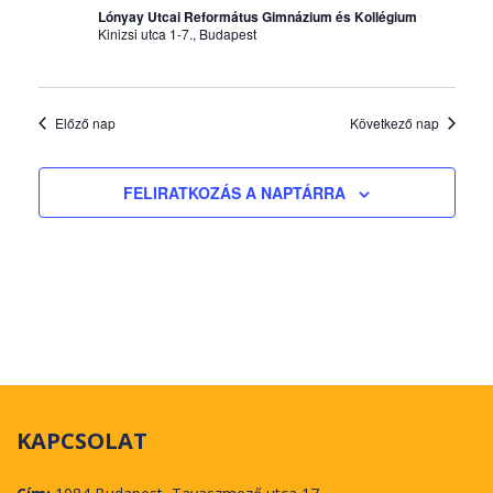
v
Lónyay Utcai Református Gimnázium és Kollégium
á
Kinizsi utca 1-7., Budapest
l
a
s
Előző nap
Következő nap
z
t
FELIRATKOZÁS A NAPTÁRRA
á
s
KAPCSOLAT