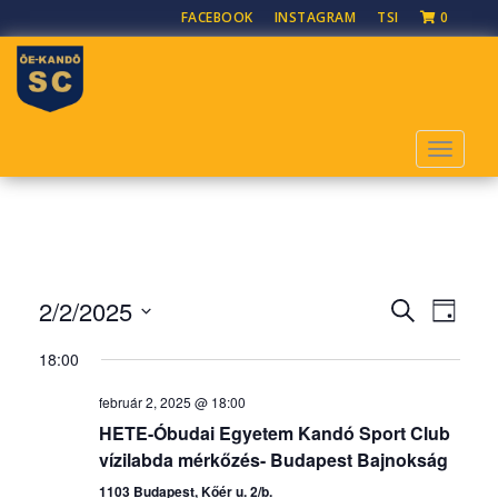
S
FACEBOOK
INSTAGRAM
TSI
0
k
i
p
t
o
TOGGLE
m
a
i
n
c
o
E
E
2/2/2025
K
n
N
s
s
E
D
t
A
e
e
R
18:00
á
P
e
m
E
m
t
n
é
február 2, 2025 @ 18:00
S
é
u
t
n
HETE-Óbudai Egyetem Kandó Sport Club
E
m
n
y
T
vízilabda mérkőzés- Budapest Bajnokság
k
n
y
T
1103 Budapest, Kőér u. 2/b.
i