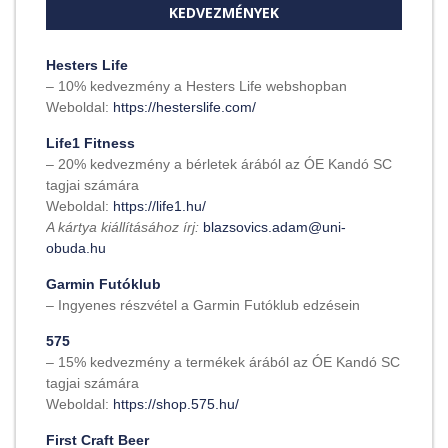
KEDVEZMÉNYEK
Hesters Life
– 10% kedvezmény a Hesters Life webshopban
Weboldal:
https://hesterslife.com/
Life1 Fitness
– 20% kedvezmény a bérletek árából az ÓE Kandó SC
tagjai számára
Weboldal:
https://life1.hu/
A kártya kiállításához írj:
blazsovics.adam@uni-
obuda.hu
Garmin Futóklub
– Ingyenes részvétel a Garmin Futóklub edzésein
575
– 15% kedvezmény a termékek árából az ÓE Kandó SC
tagjai számára
Weboldal:
https://shop.575.hu/
First Craft Beer