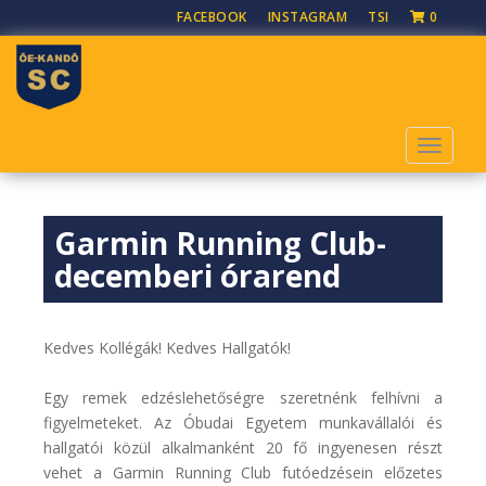
S
FACEBOOK
INSTAGRAM
TSI
0
k
i
p
t
o
TOGGLE
m
a
i
Garmin Running Club-
n
c
decemberi órarend
o
n
t
Kedves Kollégák! Kedves Hallgatók!
e
n
Egy remek edzéslehetőségre szeretnénk felhívni a
t
figyelmeteket. Az Óbudai Egyetem munkavállalói és
hallgatói közül alkalmanként 20 fő ingyenesen részt
vehet a Garmin Running Club futóedzésein előzetes