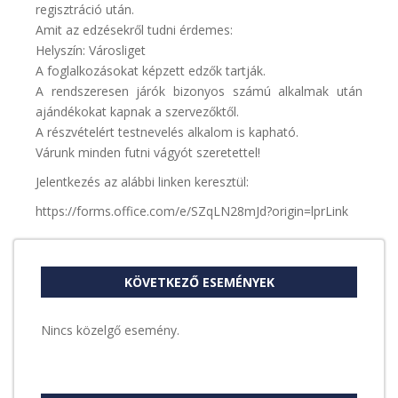
regisztráció után.
Amit az edzésekről tudni érdemes:
Helyszín: Városliget
A foglalkozásokat képzett edzők tartják.
A rendszeresen járók bizonyos számú alkalmak után
ajándékokat kapnak a szervezőktől.
A részvételért testnevelés alkalom is kapható.
Várunk minden futni vágyót szeretettel!
Jelentkezés az alábbi linken keresztül:
https://forms.office.com/e/SZqLN28mJd?origin=lprLink
KÖVETKEZŐ ESEMÉNYEK
Nincs közelgő esemény.