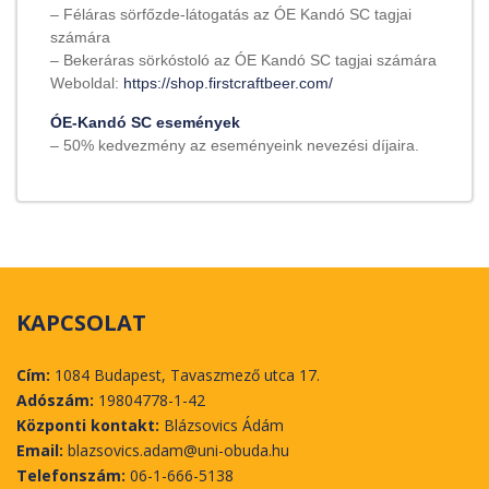
– Féláras sörfőzde-látogatás az ÓE Kandó SC tagjai
számára
– Bekeráras sörkóstoló az ÓE Kandó SC tagjai számára
Weboldal:
https://shop.firstcraftbeer.com/
ÓE-Kandó SC események
– 50% kedvezmény az eseményeink nevezési díjaira.
KAPCSOLAT
Cím:
1084 Budapest, Tavaszmező utca 17.
Adószám:
19804778-1-42
Központi kontakt:
Blázsovics Ádám
Email:
blazsovics.adam@uni-obuda.hu
Telefonszám:
06-1-666-5138