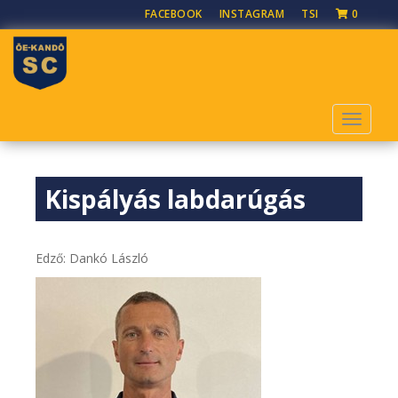
S
FACEBOOK
INSTAGRAM
TSI
0
k
i
p
t
o
TOGGLE
m
a
i
Kispályás labdarúgás
n
c
o
n
Edző: Dankó László
t
e
n
t