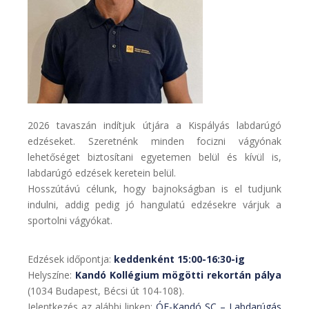
2026 tavaszán indítjuk útjára a Kispályás labdarúgó
edzéseket. Szeretnénk minden focizni vágyónak
lehetőséget biztosítani egyetemen belül és kívül is,
labdarúgó edzések keretein belül.
Hosszútávú célunk, hogy bajnokságban is el tudjunk
indulni, addig pedig jó hangulatú edzésekre várjuk a
sportolni vágyókat.
Edzések időpontja:
keddenként 15:00-16:30-ig
Helyszíne:
Kandó Kollégium mögötti rekortán pálya
(1034 Budapest, Bécsi út 104-108).
Jelentkezés az alábbi linken:
ÓE-Kandó SC – Labdarúgás