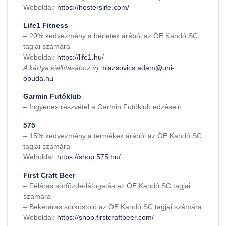
Weboldal:
https://hesterslife.com/
Life1 Fitness
– 20% kedvezmény a bérletek árából az ÓE Kandó SC
tagjai számára
Weboldal:
https://life1.hu/
A kártya kiállításához írj:
blazsovics.adam@uni-
obuda.hu
Garmin Futóklub
– Ingyenes részvétel a Garmin Futóklub edzésein
575
– 15% kedvezmény a termékek árából az ÓE Kandó SC
tagjai számára
Weboldal:
https://shop.575.hu/
First Craft Beer
– Féláras sörfőzde-látogatás az ÓE Kandó SC tagjai
számára
– Bekeráras sörkóstoló az ÓE Kandó SC tagjai számára
Weboldal:
https://shop.firstcraftbeer.com/