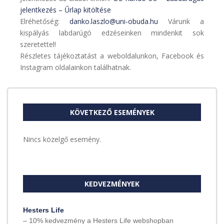
jelentkezés – Űrlap kitöltése
Elréhetőség:
danko.laszlo@uni-obuda.hu
Várunk a
kispályás labdarúgó edzéseinken mindenkit sok
szeretettel!
Részletes tájékoztatást a weboldalunkon, Facebook és
Instagram oldalainkon találhatnak.
KÖVETKEZŐ ESEMÉNYEK
Nincs közelgő esemény.
KEDVEZMÉNYEK
Hesters Life
– 10% kedvezmény a Hesters Life webshopban