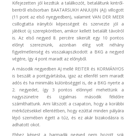
Kifejezetten jól kezdtük a találkozót, betaláltunk kintről-
bentről elsősorban BAATARSUKH ANUUJIN (AJ) villogott
(11 pont az első nyegyedben), valamint VAN DER MEER
csillogtatta irányítói képességeit és szervezte jól a
játékot új szerepkörében, amikor kellett betalált távolról
is. Az első negyed 8. percére sikerült egy 10 pontos
előnyt szereznünk, azonban elég volt néhány
figyelmetlenség és visszakapszkodott a BKG a negyed
végére, így 4 pont maradt az előnyből.
A második negyedben AJ mellé REITER és KORMÁNYOS
is beszált a pontgyártásba, igaz az ellenfél sem maradt
adós és ha minimális különbséggel is, de a BKG nyerte a
2. negyedet, így 3 pontos előnnyel mehettünk a
nagyszünetre és izgalmas második félidőre
számíthattunk. Ami látszott a csapaton, hogy a korábbi
mérkőzésekkel ellentétben, hogy ezúttal minden pályára
lépő szemében égett a tűz, és ez akár bizakodásra is
adhatott okot.
Ehhez képest a harmadik negyed nem hozott sok