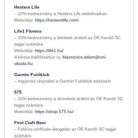
Hesters Life
– 10% kedvezmény a Hesters Life webshopban
Weboldal:
https://hesterslife.com/
Life1 Fitness
– 20% kedvezmény a bérletek árából az ÓE Kandó SC
tagjai számára
Weboldal:
https://life1.hu/
A kártya kiállításához írj:
blazsovics.adam@uni-
obuda.hu
Garmin Futóklub
– Ingyenes részvétel a Garmin Futóklub edzésein
575
– 15% kedvezmény a termékek árából az ÓE Kandó SC
tagjai számára
Weboldal:
https://shop.575.hu/
First Craft Beer
– Féláras sörfőzde-látogatás az ÓE Kandó SC tagjai
számára