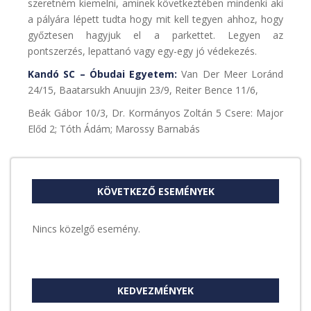
szeretném kiemelni, aminek következtében mindenki aki
a pályára lépett tudta hogy mit kell tegyen ahhoz, hogy
győztesen hagyjuk el a parkettet. Legyen az
pontszerzés, lepattanó vagy egy-egy jó védekezés.
Kandó SC – Óbudai Egyetem:
Van Der Meer Loránd
24/15, Baatarsukh Anuujin 23/9, Reiter Bence 11/6,
Beák Gábor 10/3, Dr. Kormányos Zoltán 5 Csere: Major
Előd 2; Tóth Ádám; Marossy Barnabás
KÖVETKEZŐ ESEMÉNYEK
Nincs közelgő esemény.
KEDVEZMÉNYEK