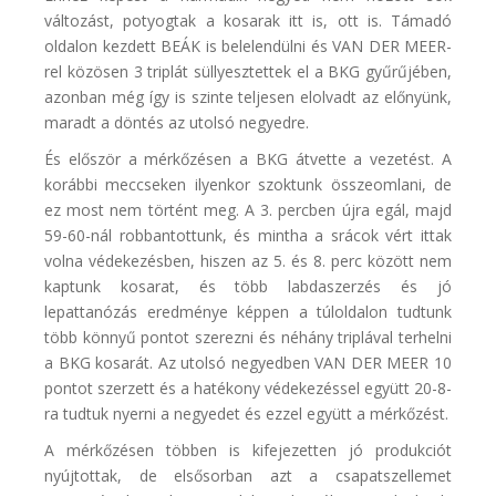
változást, potyogtak a kosarak itt is, ott is. Támadó
oldalon kezdett BEÁK is belelendülni és VAN DER MEER-
rel közösen 3 triplát süllyesztettek el a BKG gyűrűjében,
azonban még így is szinte teljesen elolvadt az előnyünk,
maradt a döntés az utolsó negyedre.
És először a mérkőzésen a BKG átvette a vezetést. A
korábbi meccseken ilyenkor szoktunk összeomlani, de
ez most nem történt meg. A 3. percben újra egál, majd
59-60-nál robbantottunk, és mintha a srácok vért ittak
volna védekezésben, hiszen az 5. és 8. perc között nem
kaptunk kosarat, és több labdaszerzés és jó
lepattanózás eredménye képpen a túloldalon tudtunk
több könnyű pontot szerezni és néhány triplával terhelni
a BKG kosarát. Az utolsó negyedben VAN DER MEER 10
pontot szerzett és a hatékony védekezéssel együtt 20-8-
ra tudtuk nyerni a negyedet és ezzel együtt a mérkőzést.
A mérkőzésen többen is kifejezetten jó produkciót
nyújtottak, de elsősorban azt a csapatszellemet