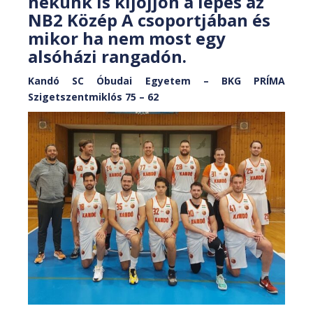
nekünk is kijöjjön a lépés az
NB2 Közép A csoportjában és
mikor ha nem most egy
alsóházi rangadón.
Kandó SC Óbudai Egyetem – BKG PRÍMA
Szigetszentmiklós 75 – 62