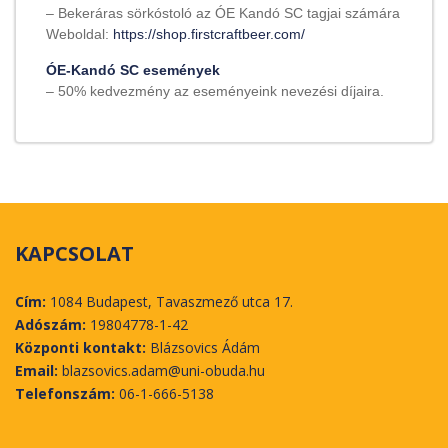
– Bekeráras sörkóstoló az ÓE Kandó SC tagjai számára
Weboldal:
https://shop.firstcraftbeer.com/
ÓE-Kandó SC események
– 50% kedvezmény az eseményeink nevezési díjaira.
KAPCSOLAT
Cím:
1084 Budapest, Tavaszmező utca 17.
Adószám:
19804778-1-42
Központi kontakt:
Blázsovics Ádám
Email:
blazsovics.adam@uni-obuda.hu
Telefonszám:
06-1-666-5138