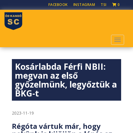
S
FACEBOOK
INSTAGRAM
TSI
0
k
i
p
t
o
TOGGLE
m
a
i
Kosárlabda Férfi NBII:
n
c
megvan az első
o
győzelmünk, legyőztük a
n
BKG-t
t
e
n
t
2023-11-19
Régóta vártuk már, hogy