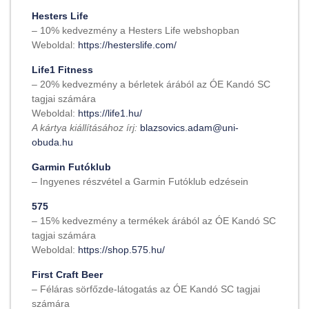
Hesters Life
– 10% kedvezmény a Hesters Life webshopban
Weboldal:
https://hesterslife.com/
Life1 Fitness
– 20% kedvezmény a bérletek árából az ÓE Kandó SC
tagjai számára
Weboldal:
https://life1.hu/
A kártya kiállításához írj:
blazsovics.adam@uni-
obuda.hu
Garmin Futóklub
– Ingyenes részvétel a Garmin Futóklub edzésein
575
– 15% kedvezmény a termékek árából az ÓE Kandó SC
tagjai számára
Weboldal:
https://shop.575.hu/
First Craft Beer
– Féláras sörfőzde-látogatás az ÓE Kandó SC tagjai
számára