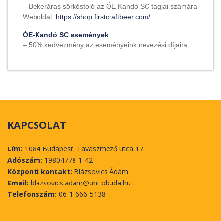
– Bekeráras sörkóstoló az ÓE Kandó SC tagjai számára
Weboldal:
https://shop.firstcraftbeer.com/
ÓE-Kandó SC események
– 50% kedvezmény az eseményeink nevezési díjaira.
KAPCSOLAT
Cím:
1084 Budapest, Tavaszmező utca 17.
Adószám:
19804778-1-42
Központi kontakt:
Blázsovics Ádám
Email:
blazsovics.adam@uni-obuda.hu
Telefonszám:
06-1-666-5138