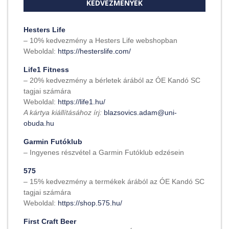
KEDVEZMÉNYEK
Hesters Life
– 10% kedvezmény a Hesters Life webshopban
Weboldal:
https://hesterslife.com/
Life1 Fitness
– 20% kedvezmény a bérletek árából az ÓE Kandó SC
tagjai számára
Weboldal:
https://life1.hu/
A kártya kiállításához írj:
blazsovics.adam@uni-
obuda.hu
Garmin Futóklub
– Ingyenes részvétel a Garmin Futóklub edzésein
575
– 15% kedvezmény a termékek árából az ÓE Kandó SC
tagjai számára
Weboldal:
https://shop.575.hu/
First Craft Beer