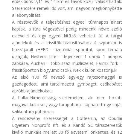
érdeklődők 7,11 és 14 km-es távok közül választhattak.
Szerencsére remek idő volt, ami nagyon megkönnyítette
a lebonyolítást.
A résztvevők a teljesítéshez egyedi túranapos itinert
kaptak, a túra végeztével pedig mindenki névre szóló
oklevelet és egy egyedi kitűzőt vehetett át. A tárgyi
ajándékok és a frissítők biztosításához 4 szponzor is
hozzájárult (HEED – izotóniás sportital, sport témájú
újságok, Hester’s Life – fejenként 1 darab 1 adagos
zabkása, Auchan – több száz müzliszelet, Farm2 fork –
frissítőponton biogyümölcsök). Nekik külön köszönjük!
Az első 100 fő nevező egy-egy rajtcsomaggal is
gazdagodott, ami tartalmazott gymbaget, esőkabátot
apróbb ajándékokat.
A hulladékmentesség szellemében, aki nem hozott
magával kulacsot, vagy túrapoharat kaphatott egy saját
szilikontúra poharat is.
A rendezvény sikerességét a Coffeerun, az Óbudai
Egyetem Nonprofit Kft. és a Kandó SC társszervezők
kiváló munkája mellett 30 fő egyetemi önkéntes, és 12