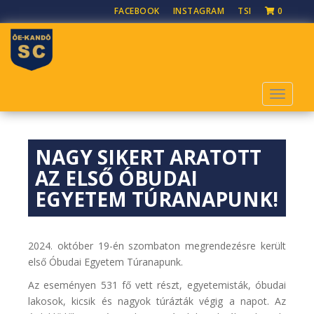
S
FACEBOOK
INSTAGRAM
TSI
0
k
i
p
t
o
TOGGLE
m
a
i
NAGY SIKERT ARATOTT
n
c
AZ ELSŐ ÓBUDAI
o
EGYETEM TÚRANAPUNK!
n
t
e
2024. október 19-én szombaton megrendezésre került
n
első Óbudai Egyetem Túranapunk.
t
Az eseményen 531 fő vett részt, egyetemisták, óbudai
lakosok, kicsik és nagyok túrázták végig a napot. Az