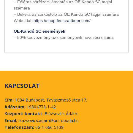
– Féláras sörfőzde-látogatás az ÓE Kandó SC tagjai
számára
– Bekeráras sörkóstoló az ÓE Kandó SC tagjai számára
Weboldal:
https://shop.firstcraftbeer.com/
ÓE-Kandó SC események
– 50% kedvezmény az eseményeink nevezési díjaira.
KAPCSOLAT
Cím:
1084 Budapest, Tavaszmező utca 17.
Adószám:
19804778-1-42
Központi kontakt:
Blázsovics Ádám
Email:
blazsovics.adam@uni-obuda.hu
Telefonszám:
06-1-666-5138