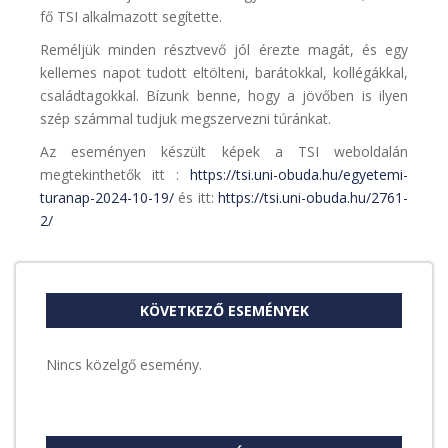
fő TSI alkalmazott segítette.
Reméljük minden résztvevő jól érezte magát, és egy
kellemes napot tudott eltölteni, barátokkal, kollégákkal,
családtagokkal. Bízunk benne, hogy a jövőben is ilyen
szép számmal tudjuk megszervezni túránkat.
Az eseményen készült képek a TSI weboldalán
megtekinthetők itt :
https://tsi.uni-obuda.hu/egyetemi-
turanap-2024-10-19/
és itt:
https://tsi.uni-obuda.hu/2761-
2/
KÖVETKEZŐ ESEMÉNYEK
Nincs közelgő esemény.