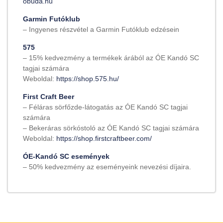
obuda.hu
Garmin Futóklub
– Ingyenes részvétel a Garmin Futóklub edzésein
575
– 15% kedvezmény a termékek árából az ÓE Kandó SC
tagjai számára
Weboldal:
https://shop.575.hu/
First Craft Beer
– Féláras sörfőzde-látogatás az ÓE Kandó SC tagjai
számára
– Bekeráras sörkóstoló az ÓE Kandó SC tagjai számára
Weboldal:
https://shop.firstcraftbeer.com/
ÓE-Kandó SC események
– 50% kedvezmény az eseményeink nevezési díjaira.