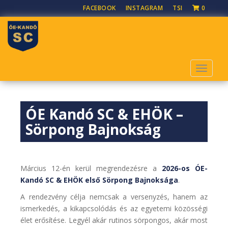
S
FACEBOOK
INSTAGRAM
TSI
0
k
i
p
t
o
TOGGLE
m
a
i
ÓE Kandó SC & EHÖK –
n
c
Sörpong Bajnokság
o
n
t
Március 12-én kerül megrendezésre a
2026-os ÓE-
e
Kandó SC & EHÖK első Sörpong Bajnoksága
.
n
t
A rendezvény célja nemcsak a versenyzés, hanem az
ismerkedés, a kikapcsolódás és az egyetemi közösségi
élet erősítése. Legyél akár rutinos sörpongos, akár most