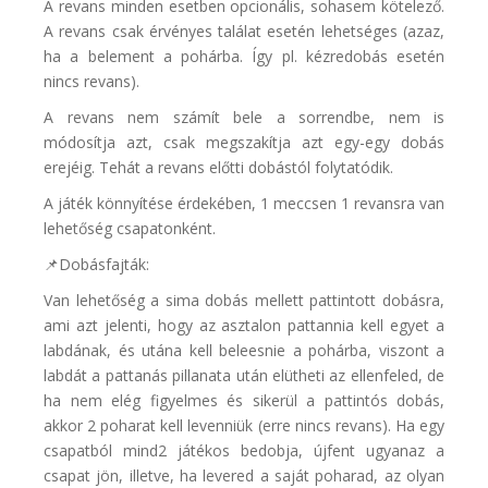
A revans minden esetben opcionális, sohasem kötelező.
A revans csak érvényes találat esetén lehetséges (azaz,
ha a belement a pohárba. Így pl. kézredobás esetén
nincs revans).
A revans nem számít bele a sorrendbe, nem is
módosítja azt, csak megszakítja azt egy-egy dobás
erejéig. Tehát a revans előtti dobástól folytatódik.
A játék könnyítése érdekében, 1 meccsen 1 revansra van
lehetőség csapatonként.
📌Dobásfajták:
Van lehetőség a sima dobás mellett pattintott dobásra,
ami azt jelenti, hogy az asztalon pattannia kell egyet a
labdának, és utána kell beleesnie a pohárba, viszont a
labdát a pattanás pillanata után elütheti az ellenfeled, de
ha nem elég figyelmes és sikerül a pattintós dobás,
akkor 2 poharat kell levenniük (erre nincs revans). Ha egy
csapatból mind2 játékos bedobja, újfent ugyanaz a
csapat jön, illetve, ha levered a saját poharad, az olyan