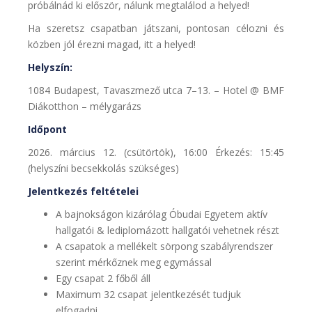
próbálnád ki először, nálunk megtalálod a helyed!
Ha szeretsz csapatban játszani, pontosan célozni és
közben jól érezni magad, itt a helyed!
Helyszín:
1084 Budapest, Tavaszmező utca 7–13. – Hotel @ BMF
Diákotthon – mélygarázs
Időpont
2026. március 12. (csütörtök), 16:00 Érkezés: 15:45
(helyszíni becsekkolás szükséges)
Jelentkezés feltételei
A bajnokságon kizárólag Óbudai Egyetem aktív
hallgatói & lediplomázott hallgatói vehetnek részt
A csapatok a mellékelt sörpong szabályrendszer
szerint mérkőznek meg egymással
Egy csapat 2 főből áll
Maximum 32 csapat jelentkezését tudjuk
elfogadni