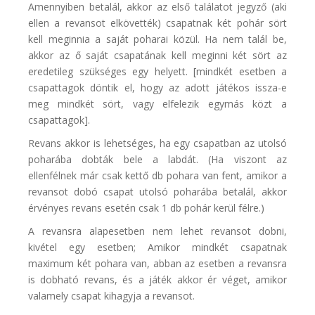
Amennyiben betalál, akkor az első találatot jegyző (aki
ellen a revansot elkövették) csapatnak két pohár sört
kell meginnia a saját poharai közül. Ha nem talál be,
akkor az ő saját csapatának kell meginni két sört az
eredetileg szükséges egy helyett. [mindkét esetben a
csapattagok döntik el, hogy az adott játékos issza-e
meg mindkét sört, vagy elfelezik egymás közt a
csapattagok].
Revans akkor is lehetséges, ha egy csapatban az utolsó
poharába dobták bele a labdát. (Ha viszont az
ellenfélnek már csak kettő db pohara van fent, amikor a
revansot dobó csapat utolsó poharába betalál, akkor
érvényes revans esetén csak 1 db pohár kerül félre.)
A revansra alapesetben nem lehet revansot dobni,
kivétel egy esetben; Amikor mindkét csapatnak
maximum két pohara van, abban az esetben a revansra
is dobható revans, és a játék akkor ér véget, amikor
valamely csapat kihagyja a revansot.