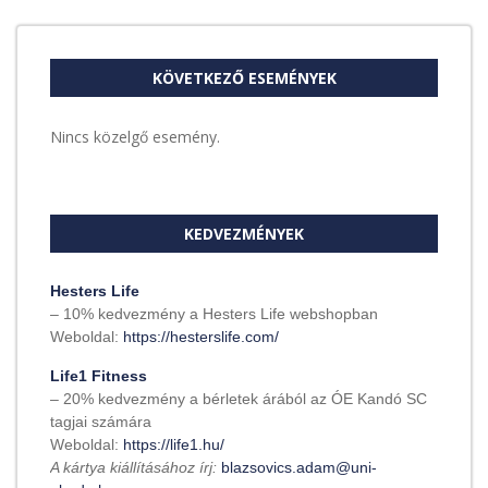
KÖVETKEZŐ ESEMÉNYEK
Nincs közelgő esemény.
KEDVEZMÉNYEK
Hesters Life
– 10% kedvezmény a Hesters Life webshopban
Weboldal:
https://hesterslife.com/
Life1 Fitness
– 20% kedvezmény a bérletek árából az ÓE Kandó SC
tagjai számára
Weboldal:
https://life1.hu/
A kártya kiállításához írj:
blazsovics.adam@uni-