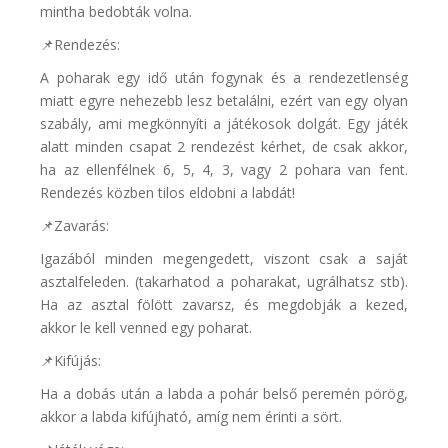
mintha bedobták volna.
📌Rendezés:
A poharak egy idő után fogynak és a rendezetlenség
miatt egyre nehezebb lesz betalálni, ezért van egy olyan
szabály, ami megkönnyíti a játékosok dolgát. Egy játék
alatt minden csapat 2 rendezést kérhet, de csak akkor,
ha az ellenfélnek 6, 5, 4, 3, vagy 2 pohara van fent.
Rendezés közben tilos eldobni a labdát!
📌Zavarás:
Igazából minden megengedett, viszont csak a saját
asztalfeleden. (takarhatod a poharakat, ugrálhatsz stb).
Ha az asztal fölött zavarsz, és megdobják a kezed,
akkor le kell venned egy poharat.
📌Kifújás:
Ha a dobás után a labda a pohár belső peremén pörög,
akkor a labda kifújható, amíg nem érinti a sört.