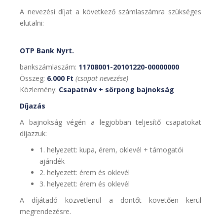
A nevezési díjat a következő számlaszámra szükséges
elutalni:
OTP Bank Nyrt.
bankszámlaszám:
11708001-20101220-00000000
Összeg:
6.000 Ft
(csapat nevezése)
Közlemény:
Csapatnév + sörpong bajnokság
Díjazás
A bajnokság végén a legjobban teljesítő csapatokat
díjazzuk:
1. helyezett: kupa, érem, oklevél + támogatói
ajándék
2. helyezett: érem és oklevél
3. helyezett: érem és oklevél
A díjátadó közvetlenül a döntőt követően kerül
megrendezésre.