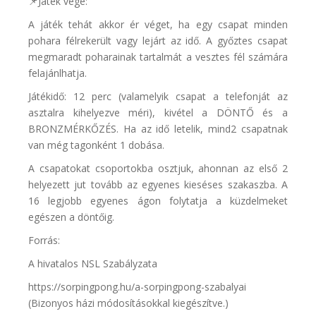
📌Játék vége:
A játék tehát akkor ér véget, ha egy csapat minden
pohara félrekerült vagy lejárt az idő. A győztes csapat
megmaradt poharainak tartalmát a vesztes fél számára
felajánlhatja.
Játékidő: 12 perc (valamelyik csapat a telefonját az
asztalra kihelyezve méri), kivétel a DÖNTŐ és a
BRONZMÉRKŐZÉS. Ha az idő letelik, mind2 csapatnak
van még tagonként 1 dobása.
A csapatokat csoportokba osztjuk, ahonnan az első 2
helyezett jut tovább az egyenes kieséses szakaszba. A
16 legjobb egyenes ágon folytatja a küzdelmeket
egészen a döntőig.
Forrás:
A hivatalos NSL Szabályzata
https://sorpingpong.hu/a-sorpingpong-szabalyai
(Bizonyos házi módosításokkal kiegészítve.)