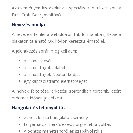
Az eseményen kisorsolunk 3 speciális 375 ml -es sört a
First Craft Beer jóvoltából.
Nevezés módja
A nevezési felület a weboldalon link formájában, illetve a
plakáton található QR-kódon keresztül érhető el.
A jelentkezés során meg kell adni:
a csapat nevét
a csapattagok adatait
a csapattagok Neptun-kódját
egy kapcsolattartó elérhetőségét
A helyek feltöltése érkezési sorrendben történik, ezért
érdemes időben jelentkezni.
Hangulat és lebonyolítás
Zenés, baráti hangulatú esemény
Folyamatos mérkőzések, pörgős lebonyolítás
A pontos menetrendről és szabályokról a