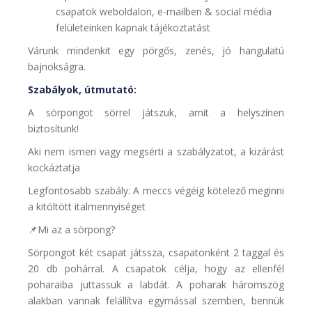
csapatok weboldalon, e-mailben & social média
felületeinken kapnak tájékoztatást
Várunk mindenkit egy pörgős, zenés, jó hangulatú
bajnokságra.
Szabályok, útmutató:
A sörpongot sörrel játszuk, amit a helyszínen
biztosítunk!
Aki nem ismeri vagy megsérti a szabályzatot, a kizárást
kockáztatja
Legfontosabb szabály: A meccs végéig kötelező meginni
a kitöltött italmennyiséget
📌Mi az a sörpong?
Sörpongot két csapat játssza, csapatonként 2 taggal és
20 db pohárral. A csapatok célja, hogy az ellenfél
poharaiba juttassuk a labdát. A poharak háromszög
alakban vannak felállítva egymással szemben, bennük