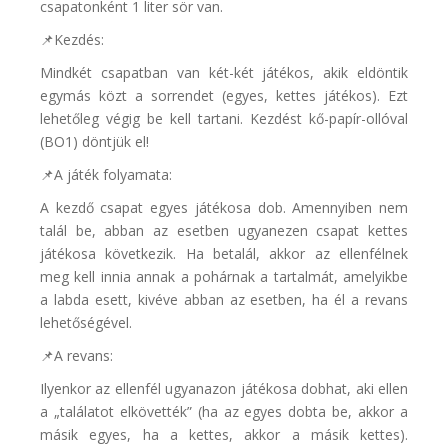
csapatonként 1 liter sör van.
📌Kezdés:
Mindkét csapatban van két-két játékos, akik eldöntik
egymás közt a sorrendet (egyes, kettes játékos). Ezt
lehetőleg végig be kell tartani. Kezdést kő-papír-ollóval
(BO1) döntjük el!
📌A játék folyamata:
A kezdő csapat egyes játékosa dob. Amennyiben nem
talál be, abban az esetben ugyanezen csapat kettes
játékosa következik. Ha betalál, akkor az ellenfélnek
meg kell innia annak a pohárnak a tartalmát, amelyikbe
a labda esett, kivéve abban az esetben, ha él a revans
lehetőségével.
📌A revans:
Ilyenkor az ellenfél ugyanazon játékosa dobhat, aki ellen
a „találatot elkövették” (ha az egyes dobta be, akkor a
másik egyes, ha a kettes, akkor a másik kettes).