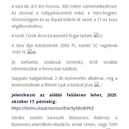
A túra kb. 8,5 km hosszú, 300 méter szintemelkedéssel.
Az útvonal a Szépjuhásznétól indul, a Hárs-hegyen,
Hűvösvölgyön és az Árpád kilátón át vezet a 11-es busz
végállomásához.
A túrát Török Áron túravezető fogja tartani.
A túra díja külsősöknek 2000 Ft, Kandó SC tagoknak
1000 Ft.
(A befizetés utalással történik), Erről további
információkat a forms-ban találtok.
Nappalis hallgatóknak 2 db testnevelés alkalmat, míg a
levelezősöknek a félévet írjuk a túrával jóvá.
Jelentkezni az alábbi felületen lehet, 2025.
október 17. péntekig:
https://forms.cloud.microsoft/e/5y9Bv9tPhZ
Kérdés esetén keressék Blázsovics Ádámot, a
blazsovics.adam@uni-obuda.hu email címen, vagy Tóth