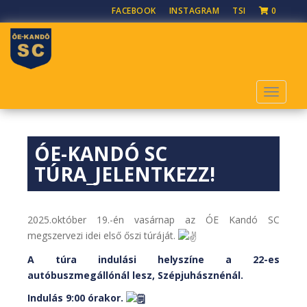
S
FACEBOOK
INSTAGRAM
TSI
0
k
i
p
t
o
TOGGLE
m
a
i
ÓE-KANDÓ SC
n
c
TÚRA_JELENTKEZZ!
o
n
t
2025.október 19.-én vasárnap az ÓE Kandó SC
e
megszervezi idei első őszi túráját.
n
A túra indulási helyszíne a 22-es
t
autóbuszmegállónál lesz, Szépjuhásznénál.
Indulás 9:00 órakor.