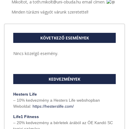
Mikoltot, a toth.mikolt@uni-obuda.hu email címen.
Minden túrázni vágyót várunk szeretettel!
KÖVETKEZŐ ESEMÉNYEK
Nincs közelgő esemény.
KEDVEZMÉNYEK
Hesters Life
– 10% kedvezmény a Hesters Life webshopban
Weboldal:
https://hesterslife.com/
Life1 Fitness
– 20% kedvezmény a bérletek árából az ÓE Kandó SC
tagjai számára