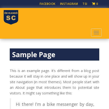
S
FACEBOOK
INSTAGRAM
TSI
0
k
i
p
t
o
TOGGLE
m
a
i
Sample Page
n
c
o
n
This is an example page. It’s different from a blog post
t
because it will stay in one place and will show up in your
e
site navigation (in most themes). Most people start with
n
an About page that introduces them to potential site
t
visitors. It might say something like this:
Hi there! I’m a bike messenger by day,