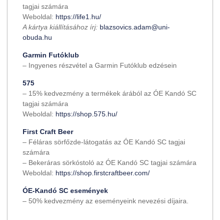
tagjai számára
Weboldal:
https://life1.hu/
A kártya kiállításához írj:
blazsovics.adam@uni-
obuda.hu
Garmin Futóklub
– Ingyenes részvétel a Garmin Futóklub edzésein
575
– 15% kedvezmény a termékek árából az ÓE Kandó SC
tagjai számára
Weboldal:
https://shop.575.hu/
First Craft Beer
– Féláras sörfőzde-látogatás az ÓE Kandó SC tagjai
számára
– Bekeráras sörkóstoló az ÓE Kandó SC tagjai számára
Weboldal:
https://shop.firstcraftbeer.com/
ÓE-Kandó SC események
– 50% kedvezmény az eseményeink nevezési díjaira.