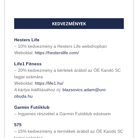
KEDVEZMÉNYEK
Hesters Life
– 10% kedvezmény a Hesters Life webshopban
Weboldal:
https://hesterslife.com/
Life1 Fitness
– 20% kedvezmény a bérletek árából az ÓE Kandó SC
tagjai számára
Weboldal:
https://life1.hu/
A kártya kiállításához írj:
blazsovics.adam@uni-
obuda.hu
Garmin Futóklub
– Ingyenes részvétel a Garmin Futóklub edzésein
575
– 15% kedvezmény a termékek árából az ÓE Kandó SC
tagjai számára