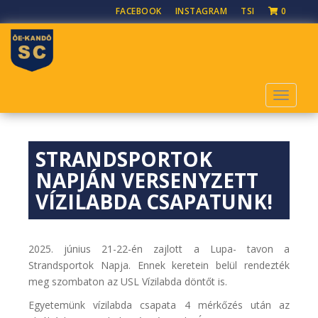
S
FACEBOOK
INSTAGRAM
TSI
0
k
i
p
t
o
TOGGLE
m
a
i
STRANDSPORTOK
n
c
NAPJÁN VERSENYZETT
o
VÍZILABDA CSAPATUNK!
n
t
e
2025. június 21-22-én zajlott a Lupa- tavon a
n
Strandsportok Napja. Ennek keretein belül rendezték
t
meg szombaton az USL Vízilabda döntőt is.
Egyetemünk vízilabda csapata 4 mérkőzés után az