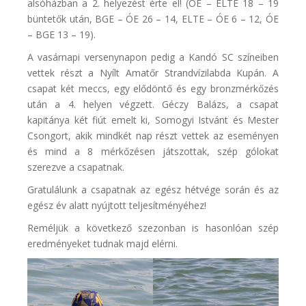
alsóházban a 2. helyezést érte el! (ÓE – ELTE 18 – 19
büntetők után, BGE – ÓE 26 – 14, ELTE – ÓE 6 – 12, ÓE
– BGE 13 – 19).
A vasárnapi versenynapon pedig a Kandó SC színeiben
vettek részt a Nyílt Amatőr Strandvízilabda Kupán. A
csapat két meccs, egy elődöntő és egy bronzmérkőzés
után a 4. helyen végzett. Géczy Balázs, a csapat
kapitánya két fiút emelt ki, Somogyi Istvánt és Mester
Csongort, akik mindkét nap részt vettek az eseményen
és mind a 8 mérkőzésen játszottak, szép gólokat
szerezve a csapatnak.
Gratulálunk a csapatnak az egész hétvége során és az
egész év alatt nyújtott teljesítményéhez!
Reméljük a következő szezonban is hasonlóan szép
eredményeket tudnak majd elérni.