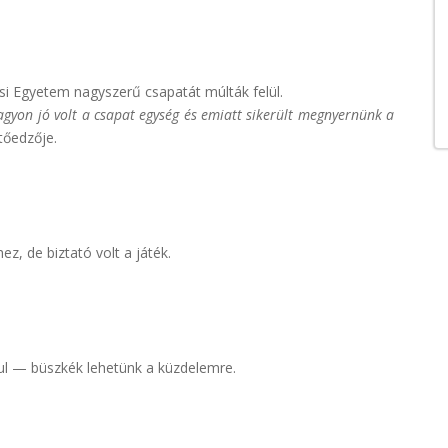
ési Egyetem nagyszerű csapatát múlták felül.
gyon jó volt a csapat egység és emiatt sikerült megnyernünk a
tőedzője.
z, de biztató volt a játék.
alul — büszkék lehetünk a küzdelemre.