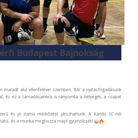
 Férfi Budapest Bajnokság
an maradt alul ellenfelével szemben. Bár a nyitásfogadásunk
, és ez a támadásainkra is rányomta a bélyegét, a csapat
szerű és jó iramú mérkőzést játszhattunk. A Kandó SC-nél
látható, és a munka meghozza majd gyümölcsét!