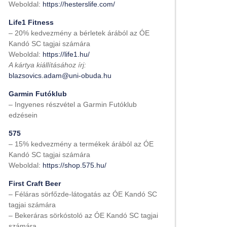
Weboldal:
https://hesterslife.com/
Life1 Fitness
– 20% kedvezmény a bérletek árából az ÓE
Kandó SC tagjai számára
Weboldal:
https://life1.hu/
A kártya kiállításához írj:
blazsovics.adam@uni-obuda.hu
Garmin Futóklub
– Ingyenes részvétel a Garmin Futóklub
edzésein
575
– 15% kedvezmény a termékek árából az ÓE
Kandó SC tagjai számára
Weboldal:
https://shop.575.hu/
First Craft Beer
– Féláras sörfőzde-látogatás az ÓE Kandó SC
tagjai számára
– Bekeráras sörkóstoló az ÓE Kandó SC tagjai
számára