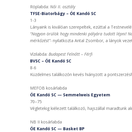
Röplabda:
Női II. osztály
TFSE-Biatorbágy – ÓE Kandó SC
1-3
Lányaink is kiválóan szerepeltek, ezúttal a Testnevel
“Nagyon örülök hogy mindenki pályára tudott lépni! Na
mérkőzést”-
nyilatkozta Antal Zsombor, a lányok veze
Vízilabda:
Budapest Felnőtt – Férfi
BVSC – ÓE Kandó SC
8-6
Küzdelmes találkozón kevés hiányzott a pontszerzéshe
MEFOB kosárlabda
ÓE Kandó SC — Semmelweis Egyetem
70–75
Végletekig kiélezett találkozó, hajszállal maradtunk 
NB II kosárlabda
ÓE Kandó SC — Basket BP