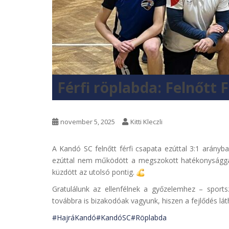
Férfi röplabda: Felnőtt
november 5, 2025
Kitti Kleczli
A
Kandó SC felnőtt férfi csapata ezúttal 3:1 arányb
ezúttal nem működött a megszokott hatékonysággal
küzdött az utolsó pontig.
Gratulálunk az ellenfélnek a győzelemhez – sport
továbbra is bizakodóak vagyunk, hiszen a fejlődés 
#HajráKandó
#KandóSC
#Röplabda