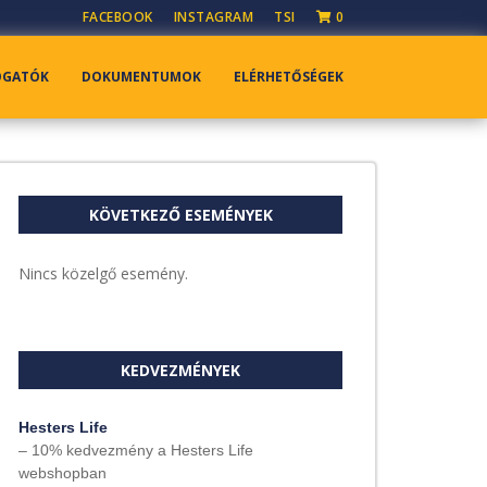
FACEBOOK
INSTAGRAM
TSI
0
OGATÓK
DOKUMENTUMOK
ELÉRHETŐSÉGEK
KÖVETKEZŐ ESEMÉNYEK
Nincs közelgő esemény.
KEDVEZMÉNYEK
Hesters Life
– 10% kedvezmény a Hesters Life
webshopban