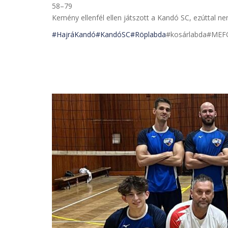
58–79
Kemény ellenfél ellen játszott a Kandó SC, ezúttal nem
#HajráKandó
#KandóSC
#Röplabda
#kosárlabda#MEFO