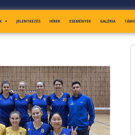
K
JELENTKEZÉS
HÍREK
ESEMÉNYEK
GALÉRIA
TÁM