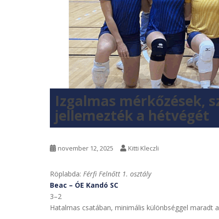
Izgalmas mérkőzések, s
jellemezték a hétvégét
november 12, 2025
Kitti Kleczli
Röplabda:
Férfi Felnőtt 1. osztály
Beac – ÓE Kandó SC
3–2
Hatalmas csatában, minimális különbséggel maradt al