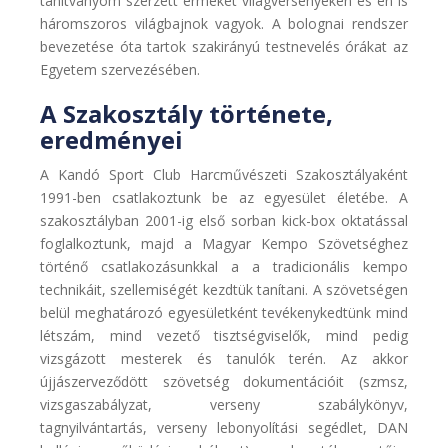
tanítványom szerzett érmeket világversenyeken és én is
háromszoros világbajnok vagyok. A bolognai rendszer
bevezetése óta tartok szakirányú testnevelés órákat az
Egyetem szervezésében.
A Szakosztály története,
eredményei
A Kandó Sport Club Harcművészeti Szakosztályaként
1991-ben csatlakoztunk be az egyesület életébe. A
szakosztályban 2001-ig első sorban kick-box oktatással
foglalkoztunk, majd a Magyar Kempo Szövetséghez
történő csatlakozásunkkal a a tradicionális kempo
technikáit, szellemiségét kezdtük tanítani. A szövetségen
belül meghatározó egyesületként tevékenykedtünk mind
létszám, mind vezető tisztségviselők, mind pedig
vizsgázott mesterek és tanulók terén. Az akkor
újjászerveződött szövetség dokumentációit (szmsz,
vizsgaszabályzat, verseny szabálykönyv,
tagnyilvántartás, verseny lebonyolítási segédlet, DAN