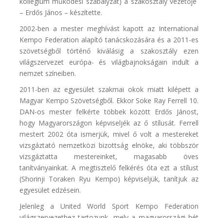
kollégium működési szabályzat) a szakosztály vezetője
– Erdős János – készítette.
2002-ben a mester meghívást kapott az International
Kempo Federation alapító tanácskozására és a 2011-es
szövetségből történő kiválásig a szakosztály ezen
világszervezet európa- és világbajnokságain indult a
nemzet színeiben.
2011-ben az egyesület szakmai okok miatt kilépett a
Magyar Kempo Szövetségből. Ekkor Soke Ray Ferrell 10.
DAN-os mester felkérte többek között Erdős Jánost,
hogy Magyarországon képviseljék az ő stílusát. Ferrell
mestert 2002 óta ismerjük, mivel ő volt a mestereket
vizsgáztató nemzetközi bizottság elnöke, aki többször
vizsgáztatta mestereinket, magasabb öves
tanítványainkat. A megtisztelő felkérés óta ezt a stílust
(Shorinji Toraken Ryu Kempo) képviseljük, tanítjuk az
egyesület edzésein.
Jelenleg a United World Sport Kempo Federation
világszervezethez tartozunk, mely a magyarországi hét