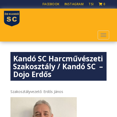
S
FACEBOOK
INSTAGRAM
TSI
0
k
i
p
t
o
TOGGLE
m
a
i
Kandó SC Harcművészeti
n
c
Szakosztály / Kandó SC –
o
Dojo Erdős
n
t
e
Szakosztályvezető: Erdős János
n
t