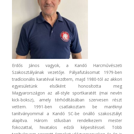
Erdős János vagyok, a Kandó Harcművészeti
Szakosztályának vezetője. Pályafutásomat 1979-ben
tradícionális karatéval kezdtem, majd 1980-tól az akkori
egyesületünk elsőként honosította meg
Magyarországon az all-style sportkaratét (mai nevén
kick-boksz), amely térhódításában szervesen részt
vettem. 1991-ben csatlakoztam be maréknyi
tanítványommal a Kandó SC-be önálló szakosztályt
alapítva. Három stílusban rendelkezem mester
fokozattal, hivatalos edzői képesítéssel. Több